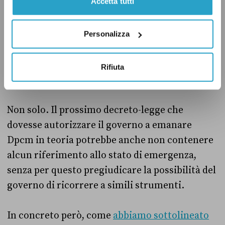
Accetta tutti
stato di emergenza ma il decreto-legge. Quindi
anche dopo la proroga dello stato di
emergenza, sarà necessario che il Parlamento
Personalizza
approvi un altro decreto-legge (o un’altra
legge) che dia al governo la facoltà di emanare
Rifiuta
Dpcm fino al 15 ottobre.
Non solo. Il prossimo decreto-legge che
dovesse autorizzare il governo a emanare
Dpcm in teoria potrebbe anche non contenere
alcun riferimento allo stato di emergenza,
senza per questo pregiudicare la possibilità del
governo di ricorrere a simili strumenti.
In concreto però, come
abbiamo sottolineato