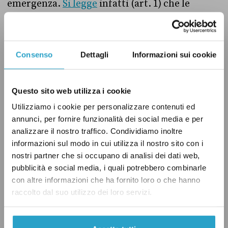
emergenza.
Si legge
infatti (art. 1) che le
misure necessarie a contrastare la diffusione
dell’epidemia possono essere prese «fino al 31
luglio 2020, termine dello stato di emergenza
Consenso
Dettagli
Informazioni sui cookie
dichiarato con delibera del Consiglio dei
ministri del 31 gennaio 2020» e che (
art. 2
)
Questo sito web utilizza i cookie
queste misure possono essere adottate anche
Utilizziamo i cookie per personalizzare contenuti ed
con i Dpcm.
annunci, per fornire funzionalità dei social media e per
analizzare il nostro traffico. Condividiamo inoltre
Questo però non significa che prorogare lo
informazioni sul modo in cui utilizza il nostro sito con i
stato di emergenza fino al 15 ottobre dia
nostri partner che si occupano di analisi dei dati web,
pubblicità e social media, i quali potrebbero combinarle
automaticamente al governo la facoltà di
con altre informazioni che ha fornito loro o che hanno
emanare Dpcm in materia sanitaria, e non
raccolto dal suo utilizzo dei loro servizi.
solo, fino a quella data. L’atto che giustifica
questa facoltà del governo infatti non è lo