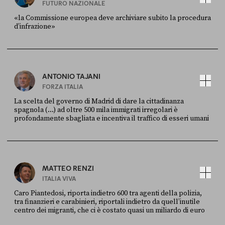
FUTURO NAZIONALE
«la Commissione europea deve archiviare subito la procedura
d’infrazione»
FONTE
DATA
Ansa
28 LUGLIO 2026
ANTONIO TAJANI
FORZA ITALIA
La scelta del governo di Madrid di dare la cittadinanza
spagnola (...) ad oltre 500 mila immigrati irregolari è
profondamente sbagliata e incentiva il traffico di esseri umani
FONTE
DATA
X
30 LUGLIO
MATTEO RENZI
ITALIA VIVA
Caro Piantedosi, riporta indietro 600 tra agenti della polizia,
tra finanzieri e carabinieri, riportali indietro da quell’inutile
centro dei migranti, che ci è costato quasi un miliardo di euro
FONTE
DATA