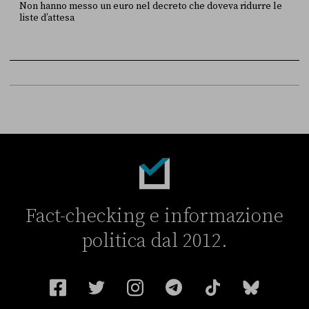
Non hanno messo un euro nel decreto che doveva ridurre le
liste d’attesa
FONTE
DATA
Sky Live In
6 LUGLIO
Fact-checking e informazione
politica dal 2012.