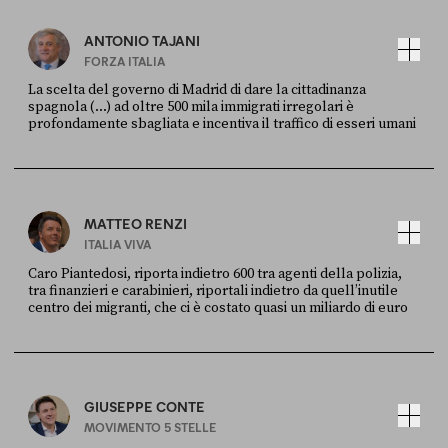
ANTONIO TAJANI
FORZA ITALIA
La scelta del governo di Madrid di dare la cittadinanza
spagnola (...) ad oltre 500 mila immigrati irregolari è
profondamente sbagliata e incentiva il traffico di esseri umani
FONTE
DATA
X
30 LUGLIO
MATTEO RENZI
ITALIA VIVA
Caro Piantedosi, riporta indietro 600 tra agenti della polizia,
tra finanzieri e carabinieri, riportali indietro da quell’inutile
centro dei migranti, che ci è costato quasi un miliardo di euro
FONTE
DATA
Sky Live In
6 LUGLIO
GIUSEPPE CONTE
MOVIMENTO 5 STELLE