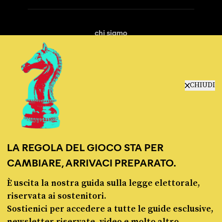
chi siamo
manifesto
redazione
progetti
lavora con noi
CHIUDI
contattaci
LA REGOLA DEL GIOCO STA PER
CAMBIARE, ARRIVACI PREPARATO.
È uscita la nostra guida sulla legge elettorale,
© Pagella Politica 2012 - 2026
riservata ai sostenitori.
Sostienici per accedere a tutte le guide esclusive,
Pagella Politica è una testata registrata presso il Tribunale di Milano, n. 55 del 8