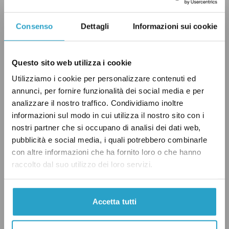
per il caldo, un po’ perchè, secondo quanto
riportato da
Libero
,
CON.TE
– Associazione
Consenso
Dettagli
Informazioni sui cookie
Temporanea di Imprese
cui partecipano
Promoseco SME, Servizi Energia Ambiente e
Questo sito web utilizza i cookie
Italgas Ambiente – ha attivato il servizio di
Utilizziamo i cookie per personalizzare contenuti ed
censimento e controllo degli impianti di
annunci, per fornire funzionalità dei social media e per
climatizzazione e sta inviando lettere ai
analizzare il nostro traffico. Condividiamo inoltre
cittadini per effettuare i controlli.
informazioni sul modo in cui utilizza il nostro sito con i
nostri partner che si occupano di analisi dei dati web,
pubblicità e social media, i quali potrebbero combinarle
con altre informazioni che ha fornito loro o che hanno
Ovviamente la Lega si opporrà?
raccolto dal suo utilizzo dei loro servizi.
Non solo la questione è quindi piuttosto
Accetta tutti
diversa da quanto sostenuto da Salvini, ma