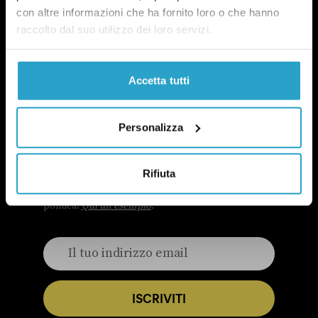
con altre informazioni che ha fornito loro o che hanno
raccolto dal suo utilizzo dei loro servizi.
Accetta tutti
NEWSLETTER
Personalizza
POLITICA DI UN CERTO GENERE
OGNI MARTEDÌ
Rifiuta
In questa newsletter proviamo a capire perché le
questioni di genere sono anche una questione
politica.
Qui un esempio
.
ISCRIVITI