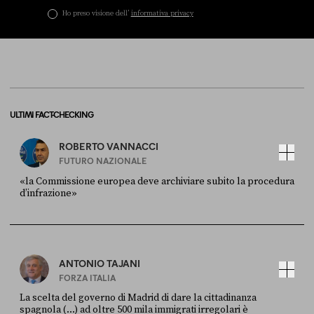
Ho preso visione dell’
informativa privacy
ULTIMI FACT-CHECKING
ROBERTO VANNACCI
FUTURO NAZIONALE
«la Commissione europea deve archiviare subito la procedura
d’infrazione»
FONTE
DATA
Ansa
28 LUGLIO 2026
ANTONIO TAJANI
FORZA ITALIA
La scelta del governo di Madrid di dare la cittadinanza
spagnola (...) ad oltre 500 mila immigrati irregolari è