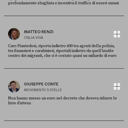
profondamente sbagliata e incentiva il traffico di esseri umani
FONTE
DATA
X
30 LUGLIO
MATTEO RENZI
ITALIA VIVA
Caro Piantedosi, riporta indietro 600 tra agenti della polizia,
tra finanzieri e carabinieri, riportali indietro da quell’inutile
centro dei migranti, che ci è costato quasi un miliardo di euro
FONTE
DATA
Sky Live In
6 LUGLIO
GIUSEPPE CONTE
MOVIMENTO 5 STELLE
Non hanno messo un euro nel decreto che doveva ridurre le
liste d’attesa
FONTE
DATA
Sky Live In
6 LUGLIO