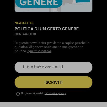
NEWSLETTER
POLITICA DI UN CERTO GENERE
OGNI MARTEDÌ
In questa newsletter proviamo a capire perché le
questioni di genere sono anche una questione
politica.
Qui un esempio
.
ISCRIVITI
Ho preso visione dell’
informativa privacy