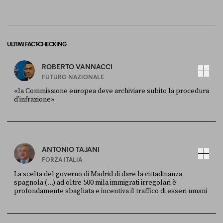
ULTIMI FACT-CHECKING
ROBERTO VANNACCI
FUTURO NAZIONALE
«la Commissione europea deve archiviare subito la procedura
d’infrazione»
FONTE
DATA
Ansa
28 LUGLIO 2026
ANTONIO TAJANI
FORZA ITALIA
La scelta del governo di Madrid di dare la cittadinanza
spagnola (...) ad oltre 500 mila immigrati irregolari è
profondamente sbagliata e incentiva il traffico di esseri umani
FONTE
DATA
X
30 LUGLIO