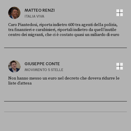
MATTEO RENZI
ITALIA VIVA
Caro Piantedosi, riporta indietro 600 tra agenti della polizia,
tra finanzieri e carabinieri, riportali indietro da quell’inutile
centro dei migranti, che ci è costato quasi un miliardo di euro
FONTE
DATA
Sky Live In
6 LUGLIO
GIUSEPPE CONTE
MOVIMENTO 5 STELLE
Non hanno messo un euro nel decreto che doveva ridurre le
liste d’attesa
FONTE
DATA
Sky Live In
6 LUGLIO