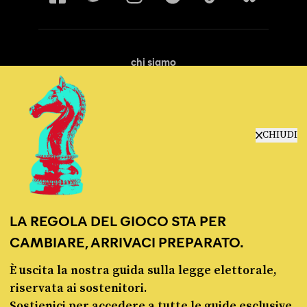
chi siamo
manifesto
redazione
progetti
lavora con noi
CHIUDI
contattaci
LA REGOLA DEL GIOCO STA PER
CAMBIARE, ARRIVACI PREPARATO.
È uscita la nostra guida sulla legge elettorale,
© Pagella Politica 2012 - 2026
riservata ai sostenitori.
Sostienici per accedere a tutte le guide esclusive,