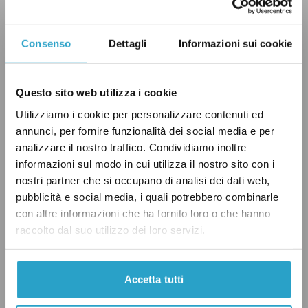
Le tensioni per i marò
Le prime relazioni diplomatiche tra la
Consenso
Dettagli
Informazioni sui cookie
Repubblica italiana e la Repubblica d’India
furono stabilite ufficialmente nel 1947. Nel
Questo sito web utilizza i cookie
1953 il primo ministro indiano Jawaharlal
Utilizziamo i cookie per personalizzare contenuti ed
Nehru visitò l’Italia, mentre nel febbraio del
annunci, per fornire funzionalità dei social media e per
1995 il presidente della Repubblica Oscar Luigi
analizzare il nostro traffico. Condividiamo inoltre
Scalfaro
fu il primo capo
di Stato italiano ad
informazioni sul modo in cui utilizza il nostro sito con i
nostri partner che si occupano di analisi dei dati web,
andare in India. La visita di Scalfaro
fu seguita
pubblicità e social media, i quali potrebbero combinarle
a febbraio 2005 da quella di Carlo Azeglio
con altre informazioni che ha fornito loro o che hanno
Ciampi. Nel febbraio del 2007, invece, Romano
raccolto dal suo utilizzo dei loro servizi.
Prodi
divenne
il primo presidente del Consiglio
italiano a recarsi nel Paese asiatico.
Accetta tutti