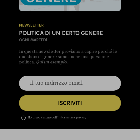
NEWSLETTER
POLITICA DI UN CERTO GENERE
OGNI MARTEDÌ
In questa newsletter proviamo a capire perché le
questioni di genere sono anche una questione
politica.
Qui un esempio
.
ISCRIVITI
Ho preso visione dell’
informativa privacy