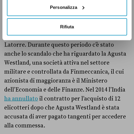
La visita di Meloni arriva dopo gli attriti che
Personalizza
hanno caratterizzato le relazioni nell’ultimo
decennio, in particolare tra il 2012 e il 2015,
soprattutto a causa dell’arresto dei marò
Rifiuta
italiani Salvatore Girone e Massimiliano
Latorre. Durante questo periodo c’è stato
anche lo scandalo che ha riguardato la Agusta
Westland, una società attiva nel settore
militare e controllata da Finmeccanica, il cui
azionista di maggioranza è il Ministero
dell’Economia e delle Finanze. Nel 2014 l’India
ha annullato
il contratto per l’acquisto di 12
elicotteri dopo che Agusta Westland è stata
accusata di aver pagato tangenti per accedere
alla commessa.