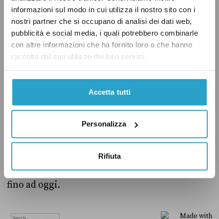
dettagli su questi casi precedenti
informazioni sul modo in cui utilizza il nostro sito con i
nostri partner che si occupano di analisi dei dati web,
e
contiene
una sezione dedicata ai decessi
pubblicità e social media, i quali potrebbero combinarle
legati a casi di trombosi trombocitopenica a
con altre informazioni che ha fornito loro o che hanno
seguito di vaccinazione (in inglese si parla di
raccolto dal suo utilizzo dei loro servizi.
vaccine-induced immune thrombotic
thrombocytopenia, riassunto nell’acronimo
Accetta tutti
Vitt). Si tratta di sei femmine e quattro maschi,
di cui nove vaccinati con AstraZeneca e uno
Personalizza
con Johnson & Johnson, con un’età media di
poco più di 45 anni.
Rifiuta
La Tabella 1
riassume
le informazioni raccolte
fino ad oggi.