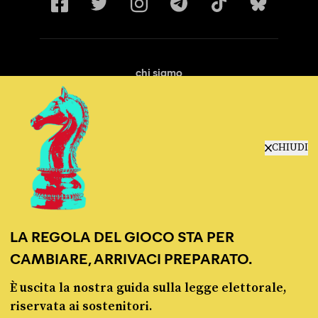
chi siamo
manifesto
redazione
progetti
lavora con noi
CHIUDI
contattaci
LA REGOLA DEL GIOCO STA PER
CAMBIARE, ARRIVACI PREPARATO.
È uscita la nostra guida sulla legge elettorale,
© Pagella Politica 2012 - 2026
riservata ai sostenitori.