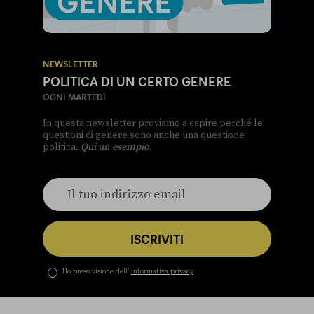
NEWSLETTER
POLITICA DI UN CERTO GENERE
OGNI MARTEDÌ
In questa newsletter proviamo a capire perché le
questioni di genere sono anche una questione
politica.
Qui un esempio
.
ISCRIVITI
Ho preso visione dell’
informativa privacy