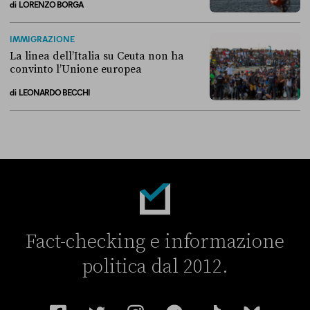
di
LORENZO BORGA
Perché non conviene spostare i migranti nei Paesi terzi
IMMIGRAZIONE
La linea dell’Italia su Ceuta non ha
convinto l’Unione europea
di
LEONARDO BECCHI
La linea dell’Italia su Ceuta non ha convinto l’Unione europea
Fact-checking e informazione
politica dal 2012.