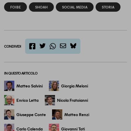
FOIBE
SHOAH
SOCIAL MEDIA
STORIA
CONDIVIDI
twitter
email
bluesky
facebook
whatsapp
IN QUESTO ARTICOLO
Matteo Salvini
Giorgia Meloni
Enrico Letta
Nicola Fratoianni
Giuseppe Conte
Matteo Renzi
Carlo Calenda
Giovanni Toti