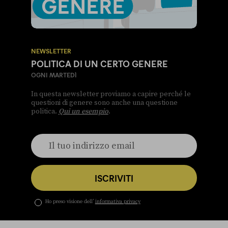
NEWSLETTER
POLITICA DI UN CERTO GENERE
OGNI MARTEDÌ
In questa newsletter proviamo a capire perché le
questioni di genere sono anche una questione
politica.
Qui un esempio
.
ISCRIVITI
Ho preso visione dell’
informativa privacy