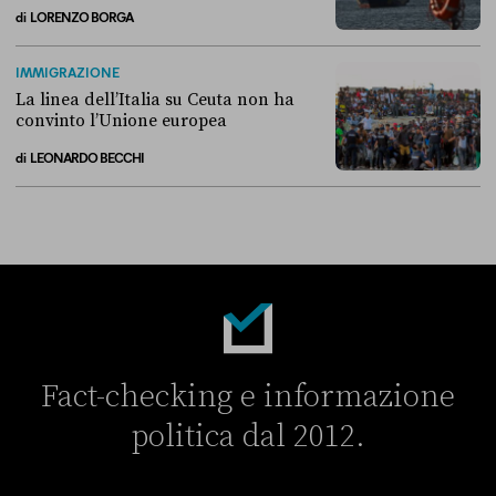
di
LORENZO BORGA
Perché non conviene spostare i migranti nei Paesi terzi
IMMIGRAZIONE
La linea dell’Italia su Ceuta non ha
convinto l’Unione europea
di
LEONARDO BECCHI
La linea dell’Italia su Ceuta non ha convinto l’Unione europea
Fact-checking e informazione
politica dal 2012.