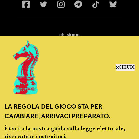
chi siamo
manifesto
redazione
progetti
lavora con noi
CHIUDI
contattaci
LA REGOLA DEL GIOCO STA PER
CAMBIARE, ARRIVACI PREPARATO.
È uscita la nostra guida sulla legge elettorale,
© Pagella Politica 2012 - 2026
riservata ai sostenitori.