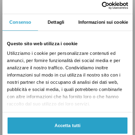
“Giornata della memoria” ha ritwittato una
decina di tweet in ricordo dello sterminio nazi-
fascista.
Consenso
Dettagli
Informazioni sui cookie
Il leader di Articolo 1 e ministro della Salute
Questo sito web utilizza i cookie
Roberto Speranza non ha celebrato sui social il
Utilizziamo i cookie per personalizzare contenuti ed
“Giorno del ricordo”, mentre ha dedicato un
annunci, per fornire funzionalità dei social media e per
post per social alla “Giornata della memoria”.
analizzare il nostro traffico. Condividiamo inoltre
Stessa scelta è stata fatta dal presidente del
informazioni sul modo in cui utilizza il nostro sito con i
nostri partner che si occupano di analisi dei dati web,
Movimento 5 stelle Giuseppe Conte, mentre il
pubblicità e social media, i quali potrebbero combinarle
leader di Italia viva Matteo Renzi non ha
con altre informazioni che ha fornito loro o che hanno
pubblicato alcun contenuto, né in ricordo delle
raccolto dal suo utilizzo dei loro servizi.
foibe né della Shoah, scelta in controtendenza
rispetto a quanto fatto nel
2020
e nel
2021
.
Accetta tutti