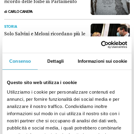
ricordo delle foibe in Parlamento
di
CARLO CANEPA
Come la destra vuole valorizzare il ricordo delle foibe in Parlamento
STORIA
Solo Salvini e Meloni ricordano più le
foibe della Shoah sui social
di
REDAZIONE
Solo Salvini e Meloni ricordano più le foibe della Shoah sui social
Consenso
Dettagli
Informazioni sui cookie
GIORNATA DELLA MEMORIA
Sui social dei politici le foibe sono
passate di moda
Questo sito web utilizza i cookie
di
REDAZIONE
Utilizziamo i cookie per personalizzare contenuti ed
Sui social dei politici le foibe sono passate di moda
annunci, per fornire funzionalità dei social media e per
STORIA
analizzare il nostro traffico. Condividiamo inoltre
Sui social i politici parlano delle foibe
informazioni sul modo in cui utilizza il nostro sito con i
molto più che della Shoah
nostri partner che si occupano di analisi dei dati web,
di
REDAZIONE
pubblicità e social media, i quali potrebbero combinarle