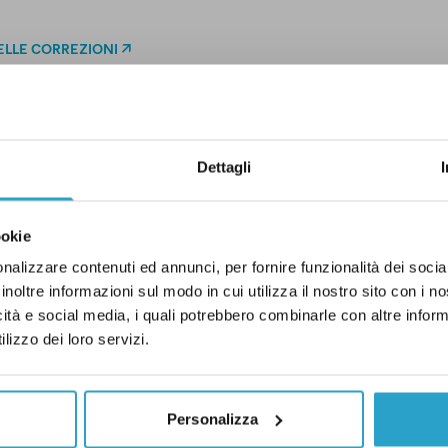
ELLE CORREZIONI
DI UN CERTO GENERE
Dettagli
ookie
etter proviamo a capire perché le
enere sono anche una questione
nalizzare contenuti ed annunci, per fornire funzionalità dei socia
 esempio
.
Ho preso visione
inoltre informazioni sul modo in cui utilizza il nostro sito con i 
icità e social media, i quali potrebbero combinarle con altre inform
lizzo dei loro servizi.
Personalizza