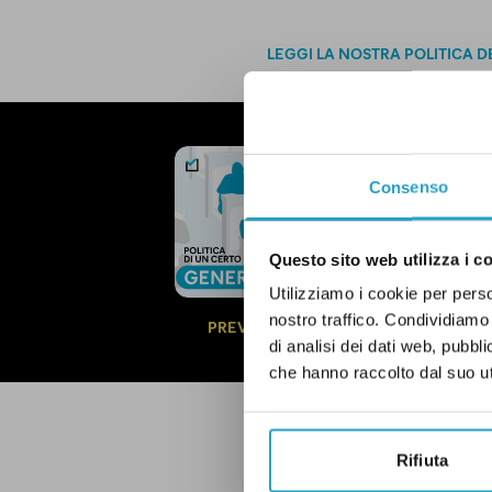
LEGGI LA NOSTRA POLITICA D
NEWSLETTER
POLITICA 
Consenso
OGNI MARTEDÌ
Questo sito web utilizza i c
In questa newsl
questioni di g
Utilizziamo i cookie per perso
politica.
Qui un
nostro traffico. Condividiamo 
PREVIEW
di analisi dei dati web, pubbl
che hanno raccolto dal suo uti
Rifiuta