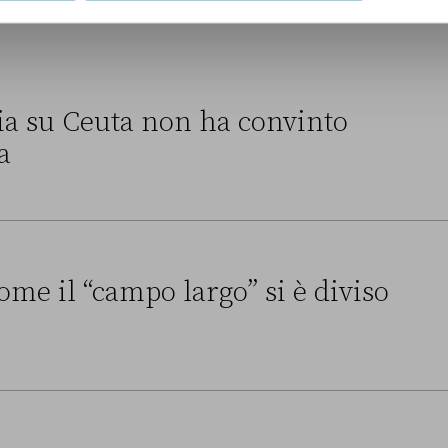
alia su Ceuta non ha convinto
a
a non ha convinto l’Unione europea
ome il “campo largo” si è diviso
o largo” si è diviso sull’Ucraina