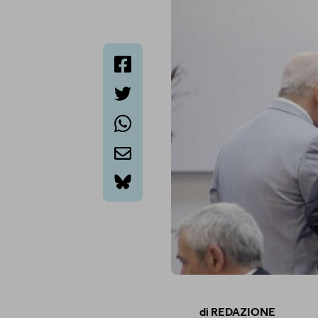
facebook
twitter
whatsapp
email
bluesky
di
REDAZIONE