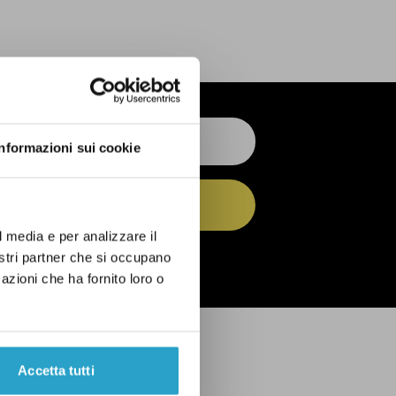
Informazioni sui cookie
ISCRIVITI
l media e per analizzare il
 dell’
informativa privacy
nostri partner che si occupano
azioni che ha fornito loro o
Accetta tutti