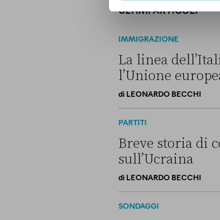
ULTIMI ARTICOLI
IMMIGRAZIONE
La linea dell’It
l’Unione europe
di
LEONARDO BECCHI
La linea dell’Italia su Ceut
PARTITI
Breve storia di c
sull’Ucraina
di
LEONARDO BECCHI
Breve storia di come il “camp
SONDAGGI