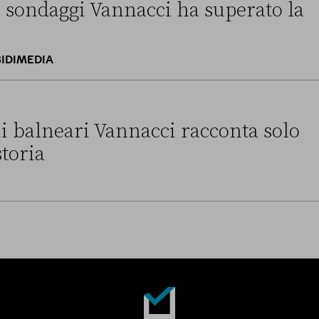
i sondaggi Vannacci ha superato la
BIDIMEDIA
annacci ha superato la Lega
i balneari Vannacci racconta solo
storia
annacci racconta solo una parte della storia