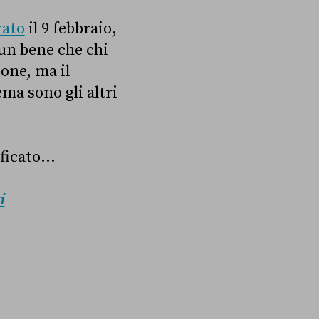
rato
il 9 febbraio,
 un bene che chi
one, ma il
ma sono gli altri
ificato…
i