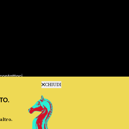
contattaci
CHIUDI
TO.
altro.