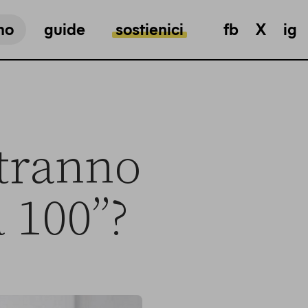
mo
guide
sostienici
fb
X
ig
otranno
 100”?