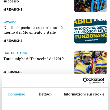
successo
di
REDAZIONE
Perché “quota 100” non è stata un successo
LAVORO
No, l’occupazione «record» non è
merito del Movimento 5 stelle
di
REDAZIONE
No, l’occupazione «record» non è merito del Movimento 5 stelle
FACT-CHECKING
Tutti i migliori “Pinocchi” del 2019
di
REDAZIONE
Tutti i migliori “Pinocchi” del 2019
POLITICI
Salvini contro Renzi, il fact-checking:
Consenso
Dettagli
Informazioni sui cookie
pensioni, bebè e asili nido
di
REDAZIONE