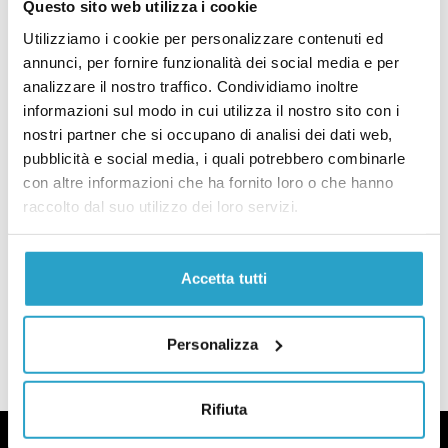
Salvini contro Renzi, il fact-checking: pensioni, bebè e asili nido
Questo sito web utilizza i cookie
PENSIONI
Utilizziamo i cookie per personalizzare contenuti ed
Quanto si potrebbe ricavare
annunci, per fornire funzionalità dei social media e per
dall’abolizione di Quota 100?
analizzare il nostro traffico. Condividiamo inoltre
di
REDAZIONE
informazioni sul modo in cui utilizza il nostro sito con i
Quanto si potrebbe ricavare dall’abolizione di Quota 100?
nostri partner che si occupano di analisi dei dati web,
FACT-CHECKING
pubblicità e social media, i quali potrebbero combinarle
Salvini a Otto e mezzo: il fact-
con altre informazioni che ha fornito loro o che hanno
checking in 10 dichiarazioni
raccolto dal suo utilizzo dei loro servizi.
di
REDAZIONE
Salvini a Otto e mezzo: il fact-checking in 10 dichiarazioni
Accetta tutti
CARICA ALTRI ARTICOLI
Personalizza
Rifiuta