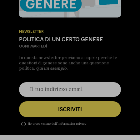
NEWSLETTER
POLITICA DI UN CERTO GENERE
OGNI MARTEDÌ
In questa newsletter proviamo a capire perché le
questioni di genere sono anche una questione
politica.
Qui un esempio
.
ISCRIVITI
Ho preso visione dell’
informativa privacy