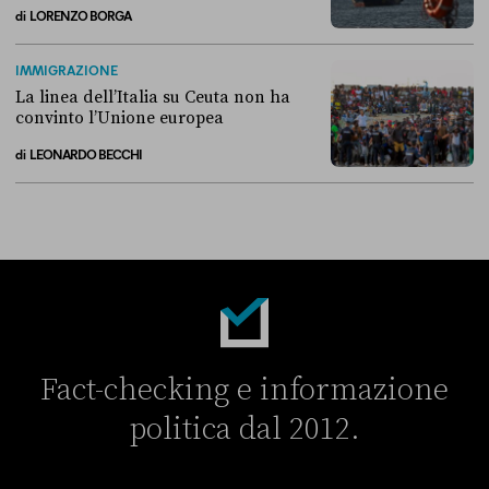
di
LORENZO BORGA
Perché non conviene spostare i migranti nei Paesi terzi
IMMIGRAZIONE
La linea dell’Italia su Ceuta non ha
convinto l’Unione europea
di
LEONARDO BECCHI
La linea dell’Italia su Ceuta non ha convinto l’Unione europea
Fact-checking e informazione
politica dal 2012.