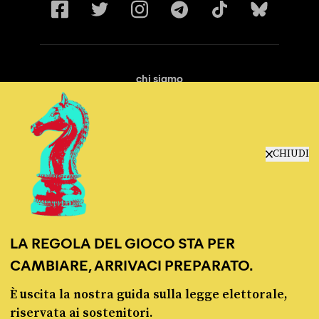
chi siamo
manifesto
redazione
progetti
lavora con noi
CHIUDI
contattaci
LA REGOLA DEL GIOCO STA PER
CAMBIARE, ARRIVACI PREPARATO.
È uscita la nostra guida sulla legge elettorale,
© Pagella Politica 2012 - 2026
riservata ai sostenitori.