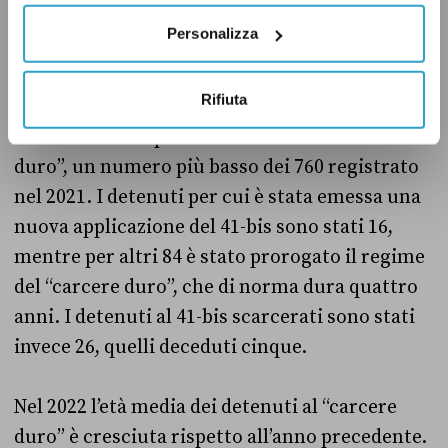
Personalizza
Rifiuta
Durante il 2022
si è raggiunto
un picco
massimo di 748 persone detenute al “carcere
duro”, un numero più basso dei 760 registrato
nel 2021. I detenuti per cui è stata emessa una
nuova applicazione del 41-bis sono stati 16,
mentre per altri 84 è stato prorogato il regime
del “carcere duro”, che di norma dura quattro
anni. I detenuti al 41-bis scarcerati sono stati
invece 26, quelli deceduti cinque.
Nel 2022 l’età media dei detenuti al “carcere
duro” è cresciuta rispetto all’anno precedente.