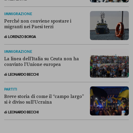
Alla fine, la Camera ha negato l’accesso alle chat di Delmastro
IMMIGRAZIONE
Perché non conviene spostare i
migranti nei Paesi terzi
di
LORENZO BORGA
Perché non conviene spostare i migranti nei Paesi terzi
IMMIGRAZIONE
La linea dell’Italia su Ceuta non ha
convinto l’Unione europea
di
LEONARDO BECCHI
La linea dell’Italia su Ceuta non ha convinto l’Unione europea
PARTITI
Breve storia di come il “campo largo”
si è diviso sull’Ucraina
di
LEONARDO BECCHI
Breve storia di come il “campo largo” si è diviso sull’Ucraina