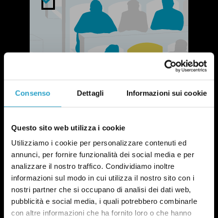
Consenso
Dettagli
Informazioni sui cookie
Questo sito web utilizza i cookie
Utilizziamo i cookie per personalizzare contenuti ed
annunci, per fornire funzionalità dei social media e per
NEWSLETTER
analizzare il nostro traffico. Condividiamo inoltre
POLITICA DI UN CERTO GENERE
informazioni sul modo in cui utilizza il nostro sito con i
OGNI MARTEDÌ
nostri partner che si occupano di analisi dei dati web,
pubblicità e social media, i quali potrebbero combinarle
In questa newsletter proviamo a capire perché le
questioni di genere sono anche una questione
con altre informazioni che ha fornito loro o che hanno