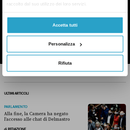
politica.
Qui un esempio
.
raccolto dal suo utilizzo dei loro servizi.
Accetta tutti
ISCRIVITI
Personalizza
Ho preso visione dell’
informativa privacy
Rifiuta
ULTIMI ARTICOLI
PARLAMENTO
Alla fine, la Camera ha negato
l’accesso alle chat di Delmastro
di
REDAZIONE