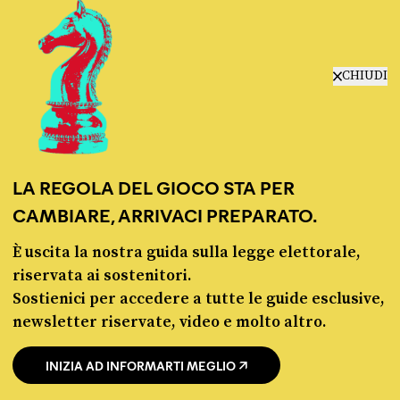
manifesto
redazione
progetti
lavora con noi
CHIUDI
contattaci
LA REGOLA DEL GIOCO STA PER
CAMBIARE, ARRIVACI PREPARATO.
È uscita la nostra guida sulla legge elettorale,
© Pagella Politica 2012 - 2026
riservata ai sostenitori.
Sostienici per accedere a tutte le guide esclusive,
Pagella Politica è una testata registrata presso il Tribunale di Milano, n. 55 del 8
newsletter riservate, video e molto altro.
marzo 2021. ISSN 2974-9387
INIZIA AD INFORMARTI MEGLIO
Privacy policy
Cookie policy