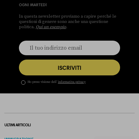
OGNI MARTEDÌ
In questa newsletter proviamo a capire perché le
questioni di genere sono anche una questione
politica.
Qui un esempio
.
ISCRIVITI
Ho preso visione dell’
informativa privacy
ULTIMI ARTICOLI
IMMIGRAZIONE