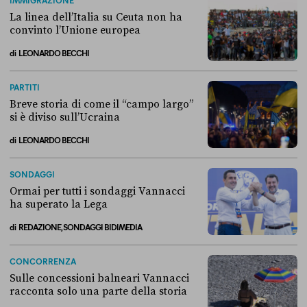
La linea dell’Italia su Ceuta non ha
convinto l’Unione europea
di
LEONARDO BECCHI
La linea dell’Italia su Ceuta non ha convinto l’Unione europea
PARTITI
Breve storia di come il “campo largo”
si è diviso sull’Ucraina
di
LEONARDO BECCHI
Breve storia di come il “campo largo” si è diviso sull’Ucraina
SONDAGGI
Ormai per tutti i sondaggi Vannacci
ha superato la Lega
di
REDAZIONE, SONDAGGI BIDIMEDIA
Ormai per tutti i sondaggi Vannacci ha superato la Lega
CONCORRENZA
Sulle concessioni balneari Vannacci
racconta solo una parte della storia