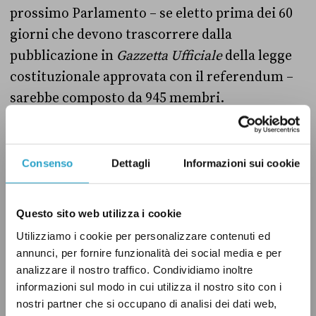
prossimo Parlamento – se eletto prima dei 60
giorni che devono trascorrere dalla
pubblicazione in
Gazzetta Ufficiale
della legge
costituzionale approvata con il referendum –
sarebbe composto da 945 membri.
Secondo Celotto, poi, «non è pensabile di
annullare tutto e andare a votare subito,
Consenso
Dettagli
Informazioni sui cookie
perché ci sono delle esigenze di
funzionamento dell’intero sistema». Il
Questo sito web utilizza i cookie
costituzionalista porta come esempio quanto
Utilizziamo i cookie per personalizzare contenuti ed
accaduto con il Porcellum, la legge elettorale
annunci, per fornire funzionalità dei social media e per
bocciata dalla Consulta nel 2014. Allora i
analizzare il nostro traffico. Condividiamo inoltre
giudici costituzionali
specificarono
nella
informazioni sul modo in cui utilizza il nostro sito con i
nostri partner che si occupano di analisi dei dati web,
sentenza che anche un Parlamento eletto con