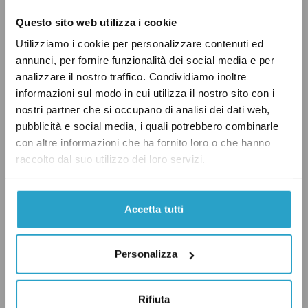
Questo sito web utilizza i cookie
Utilizziamo i cookie per personalizzare contenuti ed
annunci, per fornire funzionalità dei social media e per
analizzare il nostro traffico. Condividiamo inoltre
informazioni sul modo in cui utilizza il nostro sito con i
LA REGOLA DEL GIOCO STA PER
nostri partner che si occupano di analisi dei dati web,
pubblicità e social media, i quali potrebbero combinarle
CAMBIARE, ARRIVACI
con altre informazioni che ha fornito loro o che hanno
PREPARATO.
raccolto dal suo utilizzo dei loro servizi.
È uscita la nostra guida sulla legge
elettorale, riservata ai sostenitori.
Accetta tutti
Sostienici per accedere a tutte le
guide esclusive, newsletter riservate,
Personalizza
video e molto altro.
INIZIA AD INFORMARTI MEGLIO
Rifiuta