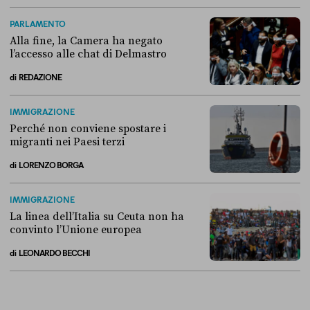
Come si è arrivati allo scontro tra Conte e la “Commissione Covid”
PARLAMENTO
Alla fine, la Camera ha negato
l’accesso alle chat di Delmastro
di
REDAZIONE
Alla fine, la Camera ha negato l’accesso alle chat di Delmastro
IMMIGRAZIONE
Perché non conviene spostare i
migranti nei Paesi terzi
di
LORENZO BORGA
Perché non conviene spostare i migranti nei Paesi terzi
IMMIGRAZIONE
La linea dell’Italia su Ceuta non ha
convinto l’Unione europea
di
LEONARDO BECCHI
La linea dell’Italia su Ceuta non ha convinto l’Unione europea