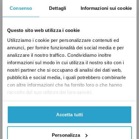
dei correttivi. Il più noto è la doppia preferenza
Consenso
Dettagli
Informazioni sui cookie
di genere, cioè la possibilità di esprimere due
preferenze solo se rivolte a un uomo e a una
donna. È proprio su questo meccanismo, già
Questo sito web utilizza i cookie
introdotto in altri livelli di voto come le
Utilizziamo i cookie per personalizzare contenuti ed
elezioni nei comuni con più di 5 mila abitanti,
annunci, per fornire funzionalità dei social media e per
analizzare il nostro traffico. Condividiamo inoltre
che si concentra l’argomento di chi ritiene che
informazioni sul modo in cui utilizza il nostro sito con i
le preferenze, se ben costruite, possano aiutare
nostri partner che si occupano di analisi dei dati web,
le donne invece che danneggiarle.
pubblicità e social media, i quali potrebbero combinarle
con altre informazioni che ha fornito loro o che hanno
raccolto dal suo utilizzo dei loro servizi.
Chi dice sì
Secondo Lia Quartapelle, le liste bloccate
Accetta tutti
rafforzano
il rapporto tra parlamentari e
leader di partito più che quello tra eletti ed
Personalizza
elettori, e finiscono per premiare la fedeltà al