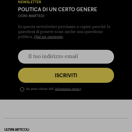
NEWSLETTER
POLITICA DI UN CERTO GENERE
OGNI MARTEDÌ
In questa newsletter proviamo a capire perché le
questioni di genere sono anche una questione
politica.
Qui un esempio
.
ISCRIVITI
Ho preso visione dell’
informativa privacy
ULTIMI ARTICOLI