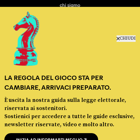
chi siamo
manifesto
redazione
progetti
lavora con noi
CHIUDI
contattaci
LA REGOLA DEL GIOCO STA PER
CAMBIARE, ARRIVACI PREPARATO.
È uscita la nostra guida sulla legge elettorale,
© Pagella Politica 2012 - 2026
riservata ai sostenitori.
Sostienici per accedere a tutte le guide esclusive,
Pagella Politica è una testata registrata presso il Tribunale di Milano, n. 55 del 8
newsletter riservate, video e molto altro.
marzo 2021. ISSN 2974-9387
INIZIA AD INFORMARTI MEGLIO
Privacy policy
Cookie policy