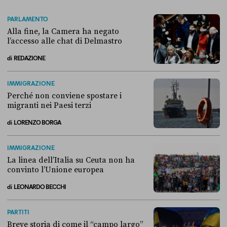
PARLAMENTO
Alla fine, la Camera ha negato
l’accesso alle chat di Delmastro
di
REDAZIONE
Alla fine, la Camera ha negato l’accesso alle chat di Delmastro
IMMIGRAZIONE
Perché non conviene spostare i
migranti nei Paesi terzi
di
LORENZO BORGA
Perché non conviene spostare i migranti nei Paesi terzi
IMMIGRAZIONE
La linea dell’Italia su Ceuta non ha
convinto l’Unione europea
di
LEONARDO BECCHI
La linea dell’Italia su Ceuta non ha convinto l’Unione europea
PARTITI
Breve storia di come il “campo largo”