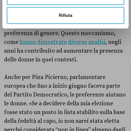
vertice più della rappresentanza. Quartapelle
non propone la preferenza “pura”, ma la
Rifiuta
preferenza accompagnata dalla doppia
preferenza di genere. Questo meccanismo,
come
hanno dimostrato
diverse
analisi
, negli
anni ha contribuito ad aumentare la presenza
delle donne in quei contesti.
Anche per Pina Picierno, parlamentare
europea che fino a inizio giugno faceva parte
del Partito Democratico, le preferenze aiutano
le donne. «S
e a decidere della mia elezione
fosse stato un posto in lista stabilito sulla base
della fedeltà al capo, io non sarei stata eletta
perché considerata “non in linea” almeno dagli