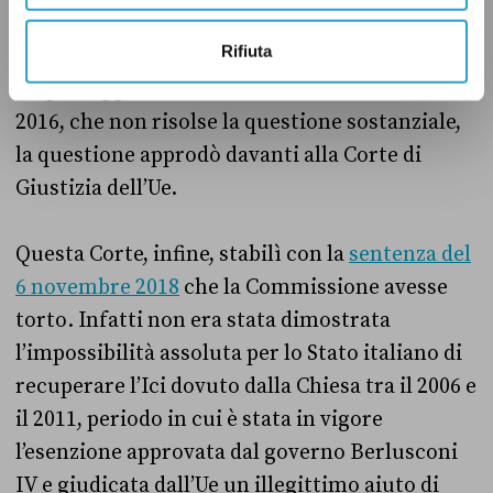
privati, in particolare il gestore di un bed &
Rifiuta
breakfast e una scuola montessoriana. Dopo
un passaggio davanti al Tribunale dell’Ue nel
2016, che non risolse la questione sostanziale,
la questione approdò davanti alla Corte di
Giustizia dell’Ue.
Questa Corte, infine, stabilì con la
sentenza del
6 novembre 2018
che la Commissione avesse
torto. Infatti non era stata dimostrata
l’impossibilità assoluta per lo Stato italiano di
recuperare l’Ici dovuto dalla Chiesa tra il 2006 e
il 2011, periodo in cui è stata in vigore
l’esenzione approvata dal governo Berlusconi
IV e giudicata dall’Ue un illegittimo aiuto di