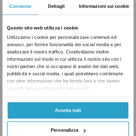
esenzioni dall’Ici per i beni della Chiesa è stata
Consenso
Dettagli
Informazioni sui cookie
esaminata, nel corso degli anni, anche
dall’Unione europea.
Questo sito web utilizza i cookie
Utilizziamo i cookie per personalizzare contenuti ed
La Commissione europea, dopo anni di ricorsi
annunci, per fornire funzionalità dei social media e per
e indagini,
stabilì
nel 2012 che il regime di
analizzare il nostro traffico. Condividiamo inoltre
informazioni sul modo in cui utilizza il nostro sito con i
esenzione approvato dal governo Berlusconi
nostri partner che si occupano di analisi dei dati web,
nel 2005, e in vigore tra il 2006 e il 2011,
pubblicità e social media, i quali potrebbero combinarle
costituisse un aiuto di Stato illegittimo,
con altre informazioni che ha fornito loro o che hanno
rispetto al diritto comunitario, ma che fosse
raccolto dal suo utilizzo dei loro servizi.
oggettivamente impossibile per l’Italia
quantificare e recuperare l’Ici non versata
Accetta tutti
dalla Chiesa.
Personalizza
Contro questa decisione fecero ricorso alcuni