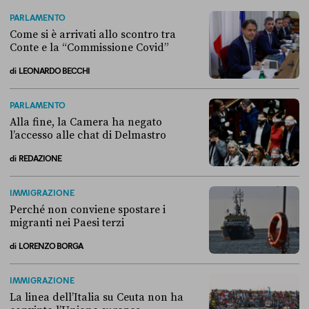
PARLAMENTO
Come si è arrivati allo scontro tra
Conte e la “Commissione Covid”
di
LEONARDO BECCHI
Come si è arrivati allo scontro tra Conte e la “Commissione Covid”
PARLAMENTO
Alla fine, la Camera ha negato
l’accesso alle chat di Delmastro
di
REDAZIONE
Alla fine, la Camera ha negato l’accesso alle chat di Delmastro
IMMIGRAZIONE
Perché non conviene spostare i
migranti nei Paesi terzi
di
LORENZO BORGA
Perché non conviene spostare i migranti nei Paesi terzi
IMMIGRAZIONE
La linea dell’Italia su Ceuta non ha