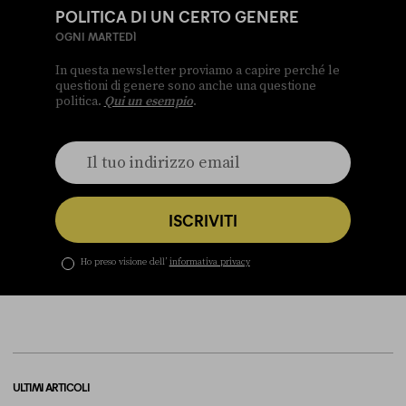
POLITICA DI UN CERTO GENERE
OGNI MARTEDÌ
In questa newsletter proviamo a capire perché le
questioni di genere sono anche una questione
politica.
Qui un esempio
.
ISCRIVITI
Ho preso visione dell’
informativa privacy
ULTIMI ARTICOLI