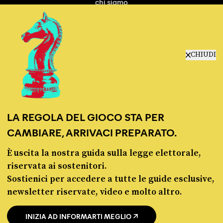
chi siamo
manifesto
redazione
progetti
lavora con noi
CHIUDI
contattaci
LA REGOLA DEL GIOCO STA PER
CAMBIARE, ARRIVACI PREPARATO.
È uscita la nostra guida sulla legge elettorale,
© Pagella Politica 2012 - 2026
riservata ai sostenitori.
Sostienici per accedere a tutte le guide esclusive,
Pagella Politica è una testata registrata presso il Tribunale di Milano, n. 55 del 8
newsletter riservate, video e molto altro.
marzo 2021. ISSN 2974-9387
INIZIA AD INFORMARTI MEGLIO
Privacy policy
Cookie policy