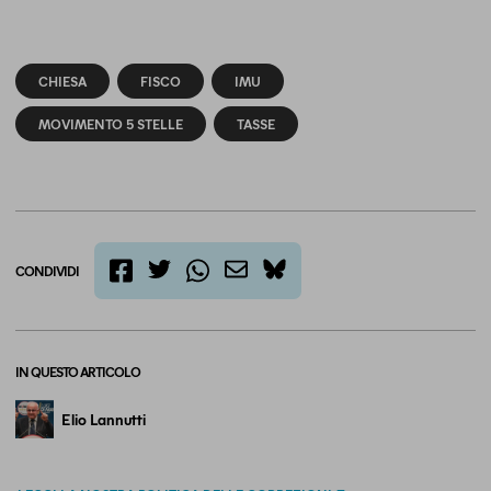
CHIESA
FISCO
IMU
MOVIMENTO 5 STELLE
TASSE
CONDIVIDI
twitter
email
bluesky
facebook
whatsapp
IN QUESTO ARTICOLO
Elio Lannutti