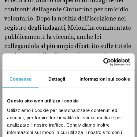
Procura di Milano ha aperto un’indagine nei
confronti dell’agente Cinturrino per omicidio
volontario. Dopo la notizia dell’iscrizione nel
registro degli indagati, Meloni ha commentato
pubblicamente la vicenda, anche lei
collegandola al più ampio dibattito sulle tutele
per le forze dell’ordine e sulle norme in
materia di sicurezza.
Consenso
Dettagli
Informazioni sui cookie
Il 5 febbraio, ospite della trasmissione
Dritto e
Rovescio
su Rete 4, Meloni
ha parlato
del caso
come esempio di «doppiopesismo di certa
Questo sito web utilizza i cookie
parte della magistratura», sostenendo come da
Utilizziamo i cookie per personalizzare contenuti ed
annunci, per fornire funzionalità dei social media e per
un lato «viene indagato per omicidio
analizzare il nostro traffico. Condividiamo inoltre
volontario» un agente che «spara a uno
informazioni sul modo in cui utilizza il nostro sito con i