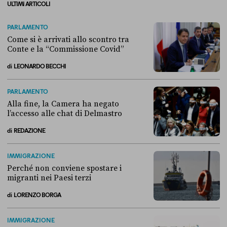
ULTIMI ARTICOLI
PARLAMENTO
Come si è arrivati allo scontro tra
Conte e la “Commissione Covid”
di
LEONARDO BECCHI
Come si è arrivati allo scontro tra Conte e la “Commissione Covid”
PARLAMENTO
Alla fine, la Camera ha negato
l’accesso alle chat di Delmastro
di
REDAZIONE
Alla fine, la Camera ha negato l’accesso alle chat di Delmastro
IMMIGRAZIONE
Perché non conviene spostare i
migranti nei Paesi terzi
di
LORENZO BORGA
Perché non conviene spostare i migranti nei Paesi terzi
IMMIGRAZIONE