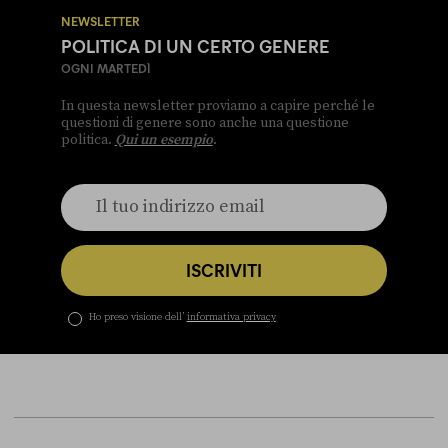
NEWSLETTER
POLITICA DI UN CERTO GENERE
OGNI MARTEDÌ
In questa newsletter proviamo a capire perché le
questioni di genere sono anche una questione
politica.
Qui un esempio
.
ISCRIVITI
Ho preso visione dell’
informativa privacy