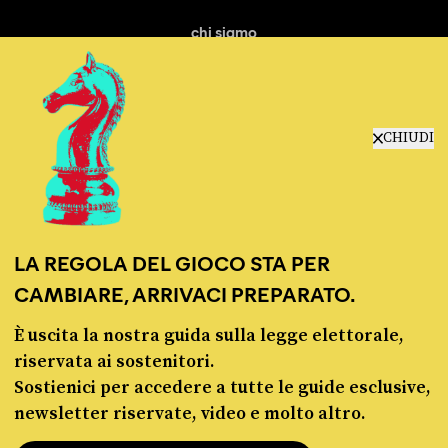
chi siamo
manifesto
redazione
progetti
lavora con noi
CHIUDI
contattaci
LA REGOLA DEL GIOCO STA PER
CAMBIARE, ARRIVACI PREPARATO.
È uscita la nostra guida sulla legge elettorale,
© Pagella Politica 2012 - 2026
riservata ai sostenitori.
Sostienici per accedere a tutte le guide esclusive,
Pagella Politica è una testata registrata presso il Tribunale di Milano, n. 55 del 8
newsletter riservate, video e molto altro.
marzo 2021. ISSN 2974-9387