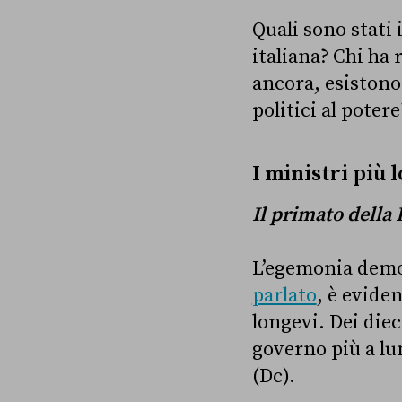
Quali sono stati
italiana? Chi ha 
ancora, esistono 
politici al poter
I ministri più 
Il primato della
L’egemonia democ
parlato
, è evide
longevi. Dei diec
governo più a lu
(Dc).