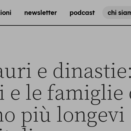
ioni
newsletter
podcast
chi sia
uri e dinastie:
i e le famiglie 
o più longevi 