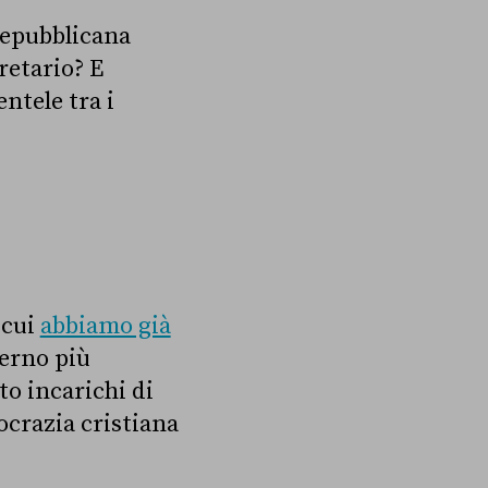
 repubblicana
retario? E
ntele tra i
 cui
abbiamo già
verno più
to incarichi di
ocrazia cristiana