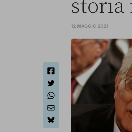
storia 
12 MAGGIO 2021
facebook
twitter
whatsapp
email
bluesky