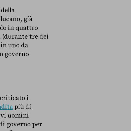
della
o lucano, già
lo in quattro
 (durante tre dei
 in uno da
to governo
criticato i
adita
più di
evi uomini
 di governo per