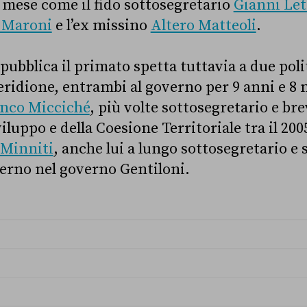
n mese come il fido sottosegretario
Gianni Let
 Maroni
e l’ex missino
Altero Matteoli
.
pubblica il primato spetta tuttavia a due poli
ridione, entrambi al governo per 9 anni e 8 m
nco Micciché
, più volte sottosegretario e b
luppo e della Coesione Territoriale tra il 2005 
Minniti
, anche lui a lungo sottosegretario 
terno nel governo Gentiloni.