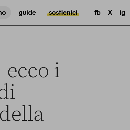
mo
guide
sostienici
fb
X
ig
 ecco i
di
della