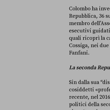
Colombo ha invec
Repubblica, 36 su 
membro dell’Asse
esecutivi guidat
quali ricoprì la
Cossiga, nei due
Fanfani.
La seconda Repu
Sin dalla sua “di
cosiddetti «profe
recente, nel 201
politici della s