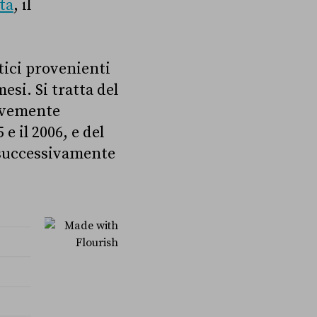
ta
, il
tici provenienti
esi. Si tratta del
revemente
e il 2006, e del
e successivamente