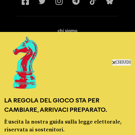
chi siamo
manifesto
redazione
progetti
lavora con noi
CHIUDI
contattaci
LA REGOLA DEL GIOCO STA PER
CAMBIARE, ARRIVACI PREPARATO.
È uscita la nostra guida sulla legge elettorale,
© Pagella Politica 2012 - 2026
riservata ai sostenitori.