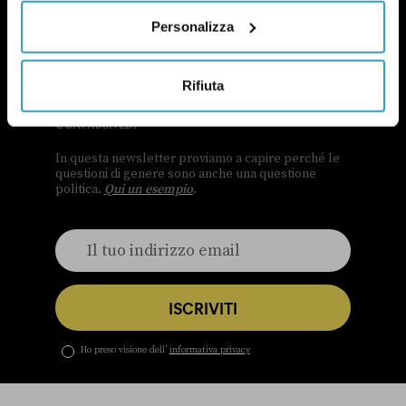
Personalizza
NEWSLETTER
Rifiuta
POLITICA DI UN CERTO GENERE
OGNI MARTEDÌ
In questa newsletter proviamo a capire perché le
questioni di genere sono anche una questione
politica.
Qui un esempio
.
ISCRIVITI
Ho preso visione dell’
informativa privacy