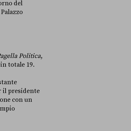
orno del
 Palazzo
agella Politica
,
in totale 19.
stante
 il presidente
zione con un
empio