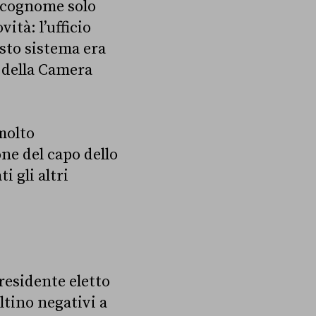
e cognome solo
ità: l’ufficio
sto sistema era
e della Camera
molto
one del capo dello
 gli altri
residente eletto
ltino negativi a