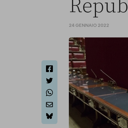
Repub
24 GENNAIO 2022
facebook
twitter
whatsapp
email
bluesky