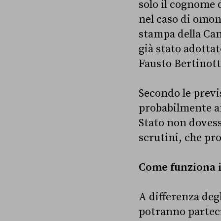
solo il cognome 
nel caso di omoni
stampa della Ca
già stato adottat
Fausto Bertinott
Secondo le previs
probabilmente ann
Stato non dovesse
scrutini, che pr
Come funziona 
A differenza deg
potranno partecip