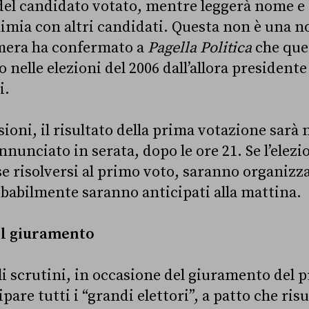
del candidato votato, mentre leggerà nome 
mia con altri candidati. Questa non è una nov
mera ha confermato a
Pagella Politica
che que
o nelle elezioni del 2006 dall’allora president
i.
ioni, il risultato della prima votazione sarà 
unciato in serata, dopo le ore 21. Se l’elezi
 risolversi al primo voto, saranno organizzati
obabilmente saranno anticipati alla mattina.
il giuramento
li scrutini, in occasione del giuramento del p
are tutti i “grandi elettori”, a patto che risu