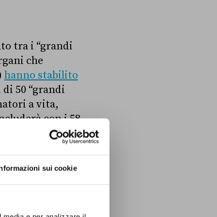
to tra i “grandi
rgani che
)
hanno stabilito
 di 50 “grandi
natori a vita,
oncluderà con i 58
che per
Informazioni sui cookie
 esibire il green
 vaccino o la
l media e per analizzare il