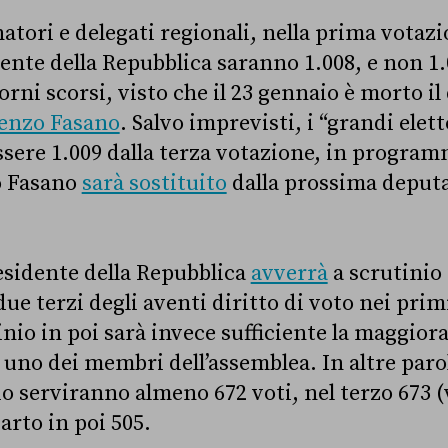
atori e delegati regionali, nella prima votazio
ente della Repubblica saranno 1.008, e non 1
orni scorsi, visto che il 23 gennaio è morto il
enzo Fasano
. Salvo imprevisti, i “grandi ele
ssere 1.009 dalla terza votazione, in progra
o Fasano
sarà sostituito
dalla prossima deput
residente della Repubblica
avverrà
a scrutinio 
e terzi degli aventi diritto di voto nei primi
nio in poi sarà invece sufficiente la maggior
 uno dei membri dell’assemblea. In altre paro
o serviranno almeno 672 voti, nel terzo 673 (v
uarto in poi 505.