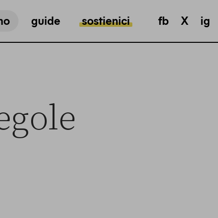
mo
guide
sostienici
fb
X
ig
egole