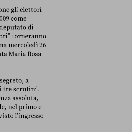
ne gli elettori
.009 come
 deputato di
ttori” torneranno
mma mercoledì 26
ata Maria Rosa
segreto, a
 tre scrutini.
anza assoluta,
le, nel primo e
isto l’ingresso