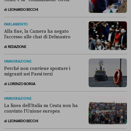
di
LEONARDO BECCHI
Come si è arrivati allo scontro tra Conte e la “Commissione Covid”
PARLAMENTO
Alla fine, la Camera ha negato
l’accesso alle chat di Delmastro
di
REDAZIONE
Alla fine, la Camera ha negato l’accesso alle chat di Delmastro
IMMIGRAZIONE
Perché non conviene spostare i
migranti nei Paesi terzi
di
LORENZO BORGA
Perché non conviene spostare i migranti nei Paesi terzi
IMMIGRAZIONE
La linea dell’Italia su Ceuta non ha
convinto l’Unione europea
di
LEONARDO BECCHI