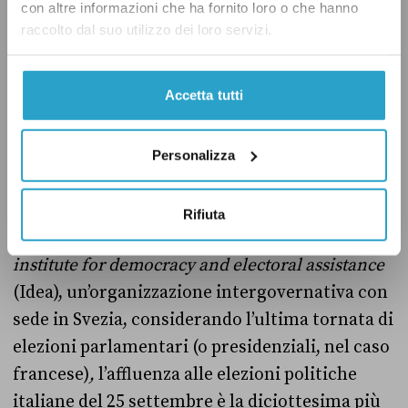
con altre informazioni che ha fornito loro o che hanno
raccolto dal suo utilizzo dei loro servizi.
Alle elezioni legislative in Portogallo del
gennaio 2022, per esempio, l’affluenza
è stata
Accetta tutti
del 51,4 per cento. Alle elezioni politiche
greche del 2019
ha partecipato
il 57,9 per cento
degli aventi diritto, mentre in quelle rumene
Personalizza
del 2020
il 31,8 per cento
.
Rifiuta
Secondo i dati
pubblicati
dall’
International
institute for democracy and electoral assistance
(Idea), un’organizzazione intergovernativa con
sede in Svezia, considerando l’ultima tornata di
elezioni parlamentari (o presidenziali, nel caso
francese)
,
l’affluenza alle elezioni politiche
italiane del 25 settembre è la diciottesima più