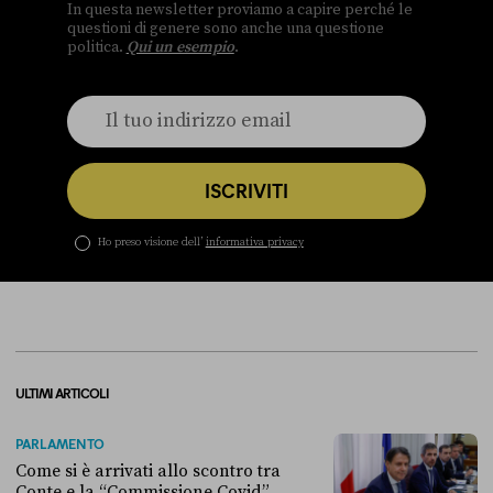
In questa newsletter proviamo a capire perché le
questioni di genere sono anche una questione
politica.
Qui un esempio
.
ISCRIVITI
Ho preso visione dell’
informativa privacy
ULTIMI ARTICOLI
PARLAMENTO
Come si è arrivati allo scontro tra
Conte e la “Commissione Covid”