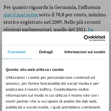
Per quanto riguarda la Germania, l’affluenza
non è mai scesa
sotto il 70,8 per cento, minimo
storico registrato nel 2009. Nelle più recenti
elezioni parlamentari, quelle del 2021,
ha
votato
il 76,6 per cento degli aventi diritto,
mentre il dato più alto, pari al 91,1 per cento, è
stato raggiunto nel 1972.
Consenso
Dettagli
Informazioni sui cookie
Chi vota meno di noi
Questo sito web utilizza i cookie
Utilizziamo i cookie per personalizzare contenuti ed
Nonostante l’affluenza registrata in Italia alle
annunci, per fornire funzionalità dei social media e per
elezioni politiche 2022 sia stata
analizzare il nostro traffico. Condividiamo inoltre
particolarmente bassa, di recente alcuni Stati
informazioni sul modo in cui utilizza il nostro sito con i
membri dell’Ue hanno registrato valori più
nostri partner che si occupano di analisi dei dati web,
pubblicità e social media, i quali potrebbero combinarle
bassi dei nostri.