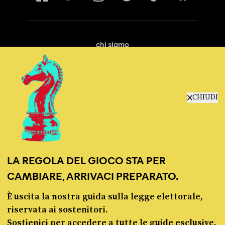
chi siamo
manifesto
redazione
progetti
lavora con noi
CHIUDI
contattaci
LA REGOLA DEL GIOCO STA PER
CAMBIARE, ARRIVACI PREPARATO.
È uscita la nostra guida sulla legge elettorale,
© Pagella Politica 2012 - 2026
riservata ai sostenitori.
Sostienici per accedere a tutte le guide esclusive,