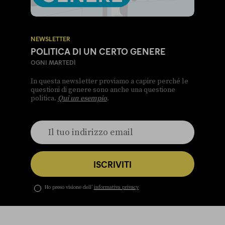
NEWSLETTER
POLITICA DI UN CERTO GENERE
OGNI MARTEDÌ
In questa newsletter proviamo a capire perché le
questioni di genere sono anche una questione
politica.
Qui un esempio
.
ISCRIVITI
Ho preso visione dell’
informativa privacy