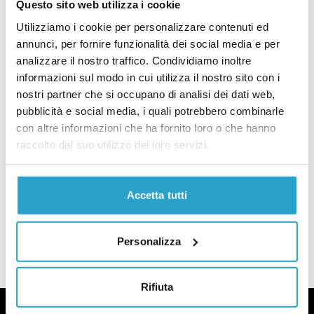
Mano dura o propaganda? Che cosa c’è davvero nel decreto “Sicurez
Questo sito web utilizza i cookie
REFERENDUM
Utilizziamo i cookie per personalizzare contenuti ed
Guida ai referendum su cittadinanza
annunci, per fornire funzionalità dei social media e per
e lavoro
analizzare il nostro traffico. Condividiamo inoltre
di
REDAZIONE
informazioni sul modo in cui utilizza il nostro sito con i
Guida ai referendum su cittadinanza e lavoro
nostri partner che si occupano di analisi dei dati web,
SOSTIENI PAGELLA
pubblicità e social media, i quali potrebbero combinarle
La Guida di Pagella Politica sulle
con altre informazioni che ha fornito loro o che hanno
promesse del governo Meloni
raccolto dal suo utilizzo dei loro servizi.
di
REDAZIONE
La Guida di Pagella Politica sulle promesse del governo Meloni
Accetta tutti
CARICA ALTRI ARTICOLI
Personalizza
Rifiuta