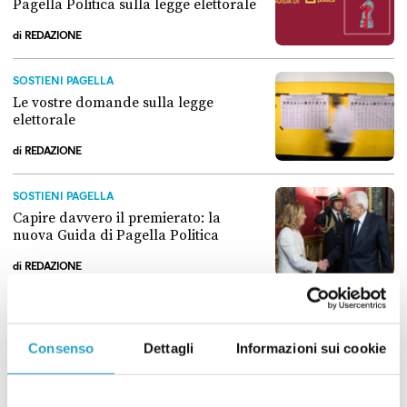
Pagella Politica sulla legge elettorale
di
REDAZIONE
La regola del gioco: la nuova guida di Pagella Politica sulla legge ele
SOSTIENI PAGELLA
Le vostre domande sulla legge
elettorale
di
REDAZIONE
Le vostre domande sulla legge elettorale
SOSTIENI PAGELLA
Capire davvero il premierato: la
nuova Guida di Pagella Politica
di
REDAZIONE
Capire davvero il premierato: la nuova Guida di Pagella Politica
LE GUIDE DI PAGELLA POLITICA
Mano dura o propaganda? Che cosa
Consenso
Dettagli
Informazioni sui cookie
c’è davvero nel decreto “Sicurezza”
di
REDAZIONE