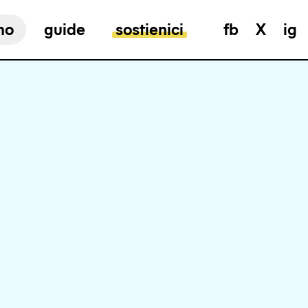
mo
guide
sostienici
fb
X
ig