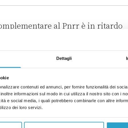
tro per gli Affari europei e il PNRR
omplementare al Pnrr è in ritardo
 al Pnrr è in ritardo
Dettagli
onta giusta sulla Corte dei Conti e
ookie
 AZZOLLINI
nalizzare contenuti ed annunci, per fornire funzionalità dei socia
inoltre informazioni sul modo in cui utilizza il nostro sito con i 
lla Corte dei Conti e il Pnrr
icità e social media, i quali potrebbero combinarle con altre inform
lizzo dei loro servizi.
Italia cresce più di tutti in Europa