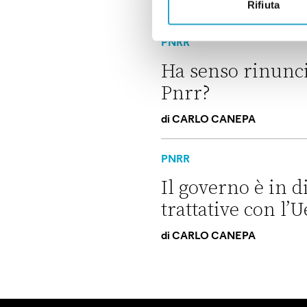
di
CARLO CANEPA
Rifiuta
Non è vero che l’Italia cresce 
PNRR
Ha senso rinunci
Pnrr?
di
CARLO CANEPA
Ha senso rinunciare a una par
PNRR
Il governo è in di
trattative con l’U
di
CARLO CANEPA
Il governo è in difficoltà sul P