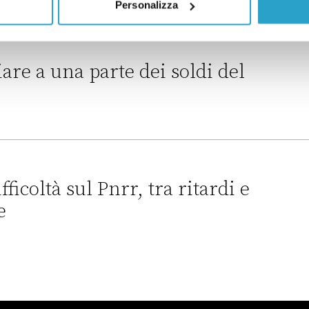
Personalizza
più di tutti in Europa
are a una parte dei soldi del
te dei soldi del Pnrr?
fficoltà sul Pnrr, tra ritardi e
e
nrr, tra ritardi e trattative con l’Ue