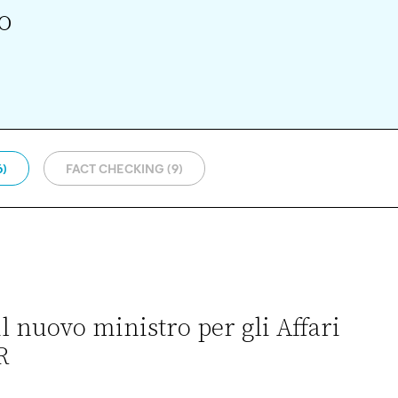
o
6)
FACT CHECKING (9)
l nuovo ministro per gli Affari
R