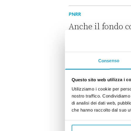
Tommaso Foti è il nuovo minis
PNRR
Anche il fondo c
di
CARLO CANEPA
Anche il fondo complementare
FACT-CHECKING
Consenso
Fitto non la racc
il Pnrr
Questo sito web utilizza i c
di
CARLO CANEPA, VITALBA
Utilizziamo i cookie per perso
nostro traffico. Condividiamo 
Fitto non la racconta giusta su
di analisi dei dati web, pubbl
ECONOMIA
che hanno raccolto dal suo uti
Non è vero che l’