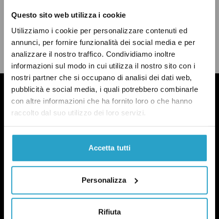
Questo sito web utilizza i cookie
CONDIVIDI
Utilizziamo i cookie per personalizzare contenuti ed
twitter
email
bluesky
facebook
whatsapp
annunci, per fornire funzionalità dei social media e per
analizzare il nostro traffico. Condividiamo inoltre
LEGGI LA NOSTRA POLITICA DELLE CORREZIONI
informazioni sul modo in cui utilizza il nostro sito con i
nostri partner che si occupano di analisi dei dati web,
pubblicità e social media, i quali potrebbero combinarle
con altre informazioni che ha fornito loro o che hanno
raccolto dal suo utilizzo dei loro servizi.
Accetta tutti
Personalizza
Rifiuta