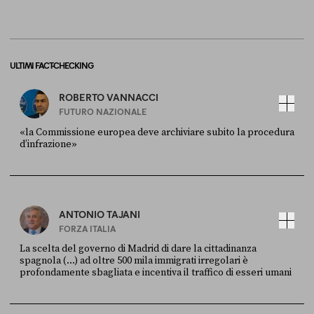
ULTIMI FACT-CHECKING
ROBERTO VANNACCI
FUTURO NAZIONALE
«la Commissione europea deve archiviare subito la procedura
d’infrazione»
FONTE
DATA
Ansa
28 LUGLIO 2026
ANTONIO TAJANI
FORZA ITALIA
La scelta del governo di Madrid di dare la cittadinanza
spagnola (...) ad oltre 500 mila immigrati irregolari è
profondamente sbagliata e incentiva il traffico di esseri umani
FONTE
DATA
X
30 LUGLIO