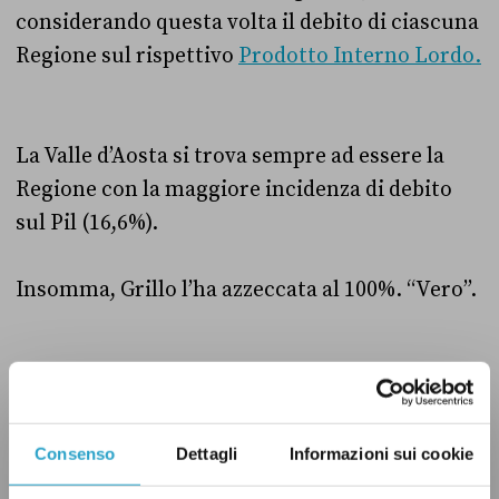
considerando questa volta il debito di ciascuna
Regione sul rispettivo
Prodotto Interno Lordo.
La Valle d’Aosta si trova sempre ad essere la
Regione con la maggiore incidenza di debito
sul Pil (16,6%).
Insomma, Grillo l’ha azzeccata al 100%. “Vero”.
ECONOMIA
M5S
VALLE D'AOSTA
VERO
Consenso
Dettagli
Informazioni sui cookie