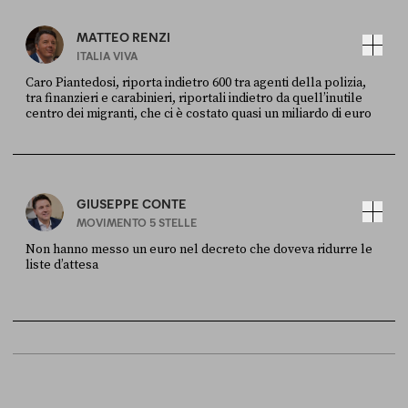
MATTEO RENZI
ITALIA VIVA
Caro Piantedosi, riporta indietro 600 tra agenti della polizia,
tra finanzieri e carabinieri, riportali indietro da quell’inutile
centro dei migranti, che ci è costato quasi un miliardo di euro
FONTE
DATA
Sky Live In
6 LUGLIO
GIUSEPPE CONTE
MOVIMENTO 5 STELLE
Non hanno messo un euro nel decreto che doveva ridurre le
liste d’attesa
FONTE
DATA
Sky Live In
6 LUGLIO