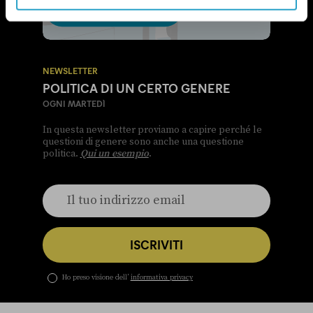
NEWSLETTER
POLITICA DI UN CERTO GENERE
OGNI MARTEDÌ
In questa newsletter proviamo a capire perché le
questioni di genere sono anche una questione
politica.
Qui un esempio
.
ISCRIVITI
Ho preso visione dell’
informativa privacy