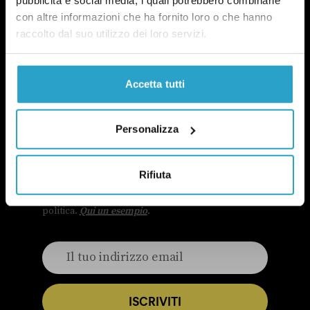
pubblicità e social media, i quali potrebbero combinarle
con altre informazioni che ha fornito loro o che hanno
raccolto dal suo utilizzo dei loro servizi.
Accetta tutti
NEWSLETTER
Personalizza
POLITICA DI UN CERTO GENERE
OGNI MARTEDÌ
Rifiuta
In questa newsletter proviamo a capire perché le
questioni di genere sono anche una questione
politica.
Qui un esempio
.
ISCRIVITI