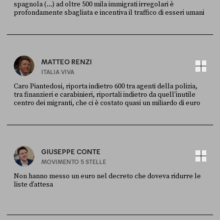
spagnola (...) ad oltre 500 mila immigrati irregolari è
profondamente sbagliata e incentiva il traffico di esseri umani
FONTE
DATA
X
30 LUGLIO
MATTEO RENZI
ITALIA VIVA
Caro Piantedosi, riporta indietro 600 tra agenti della polizia,
tra finanzieri e carabinieri, riportali indietro da quell’inutile
centro dei migranti, che ci è costato quasi un miliardo di euro
FONTE
DATA
Sky Live In
6 LUGLIO
GIUSEPPE CONTE
MOVIMENTO 5 STELLE
Non hanno messo un euro nel decreto che doveva ridurre le
liste d’attesa
FONTE
DATA
Sky Live In
6 LUGLIO