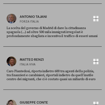
Ansa
28 LUGLIO 2026
ANTONIO TAJANI
FORZA ITALIA
La scelta del governo di Madrid di dare la cittadinanza
spagnola (...) ad oltre 500 mila immigrati irregolari è
profondamente sbagliata e incentiva il traffico di esseri umani
FONTE
DATA
X
30 LUGLIO
MATTEO RENZI
ITALIA VIVA
Caro Piantedosi, riporta indietro 600 tra agenti della polizia,
tra finanzieri e carabinieri, riportali indietro da quell’inutile
centro dei migranti, che ci è costato quasi un miliardo di euro
FONTE
DATA
Sky Live In
6 LUGLIO
GIUSEPPE CONTE