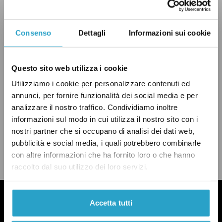
Consenso
Dettagli
Informazioni sui cookie
INFORMAZIONE
PANZANA PAZZESCA
PD
RAI
SICILIA
Questo sito web utilizza i cookie
Utilizziamo i cookie per personalizzare contenuti ed
annunci, per fornire funzionalità dei social media e per
analizzare il nostro traffico. Condividiamo inoltre
informazioni sul modo in cui utilizza il nostro sito con i
CONDIVIDI
nostri partner che si occupano di analisi dei dati web,
twitter
email
bluesky
facebook
whatsapp
pubblicità e social media, i quali potrebbero combinarle
con altre informazioni che ha fornito loro o che hanno
LEGGI LA NOSTRA POLITICA DELLE CORREZIONI
raccolto dal suo utilizzo dei loro servizi.
Accetta tutti