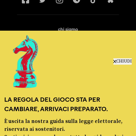
chi siamo
manifesto
redazione
progetti
lavora con noi
CHIUDI
contattaci
LA REGOLA DEL GIOCO STA PER
CAMBIARE, ARRIVACI PREPARATO.
È uscita la nostra guida sulla legge elettorale,
© Pagella Politica 2012 - 2026
riservata ai sostenitori.