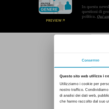
In questa newsl
questioni di g
politica.
Qui un
PREVIEW
Consenso
ULTIMI FACT-CHECKI
Questo sito web utilizza i c
«la
Utilizziamo i cookie per perso
nostro traffico. Condividiamo 
Commiss
di analisi dei dati web, pubbl
europea
che hanno raccolto dal suo uti
ROBERTO
deve