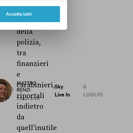
600 tra
Accetta tutti
agenti
della
polizia,
tra
finanzieri
e
0
MATTEO
carabinieri,
Sky
6
UGLIO
RENZI
Live In
LUGLIO
riportali
ITALIA VIVA
indietro
da
quell’inutile