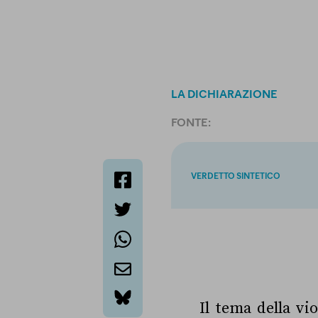
LA DICHIARAZIONE
FONTE:
VERDETTO SINTETICO
facebook
twitter
whatsapp
email
Il tema della vi
bluesky