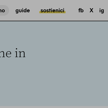
mo
guide
sostienici
fb
X
ig
ne in