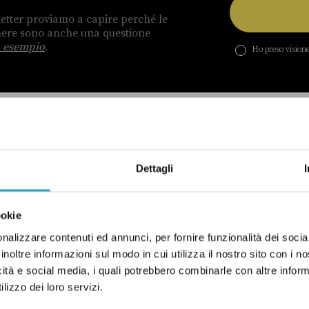
etter proviamo a capire perché le
enere sono anche una questione
 esempio
.
Ho preso visione
Dettagli
NG
ookie
La scelta
nalizzare contenuti ed annunci, per fornire funzionalità dei socia
inoltre informazioni sul modo in cui utilizza il nostro sito con i 
ione
del
icità e social media, i quali potrebbero combinarle con altre inform
governo
lizzo dei loro servizi.
28
di