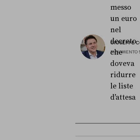
messo
un euro
nel
decreto
GIUSEPPE 
che
MOVIMENTO 5
doveva
ridurre
le liste
d’attesa