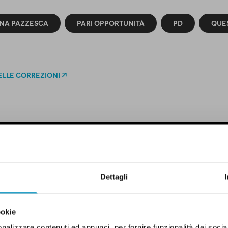
NA PAZZESCA
PARI OPPORTUNITÀ
PD
QUES
ELLE CORREZIONI
DI UN CERTO GENERE
Dettagli
etter proviamo a capire perché le
enere sono anche una questione
ookie
 esempio
.
Ho preso visione
nalizzare contenuti ed annunci, per fornire funzionalità dei socia