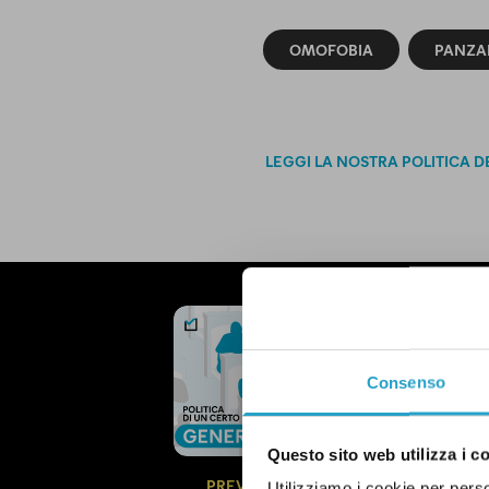
OMOFOBIA
PANZA
LEGGI LA NOSTRA POLITICA D
NEWSLETTER
POLITICA 
OGNI MARTEDÌ
Consenso
In questa newsl
questioni di g
Questo sito web utilizza i c
politica.
Qui un
PREVIEW
Utilizziamo i cookie per perso