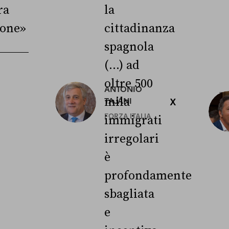
ra
la
ione»
cittadinanza
spagnola
(...) ad
oltre 500
ANTONIO
3
mila
TAJANI
X
L
FORZA ITALIA
immigrati
irregolari
è
profondamente
sbagliata
e