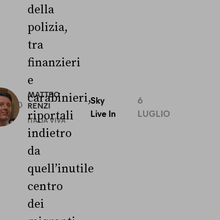
della
polizia,
tra
finanzieri
e
0
MATTEO
carabinieri,
Sky
6
UGLIO
RENZI
Live In
LUGLIO
riportali
ITALIA VIVA
indietro
da
quell’inutile
centro
dei