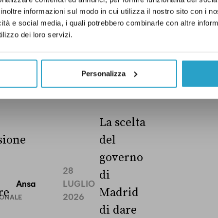
inoltre informazioni sul modo in cui utilizza il nostro sito con i 
icità e social media, i quali potrebbero combinarle con altre inform
lizzo dei loro servizi.
Personalizza
NG
La scelta
ione
del
governo
28
di
Ansa
LUGLIO
re
Madrid
2026
IONALE
di dare