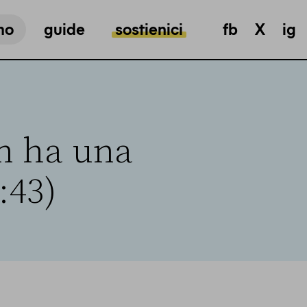
mo
guide
sostienici
fb
X
ig
n ha una
:43)