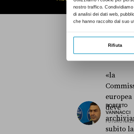
nostro traffico. Condividiamo 
di analisi dei dati web, pubbl
che hanno raccolto dal suo uti
Rifiuta
ULTIMI FACT-CHECKI
«la
Commiss
europea
ROBERTO
deve
VANNACCI
archivia
FUTURO NAZ
subito la