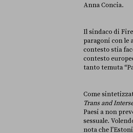
Anna Concia.
Il sindaco di Fir
paragoni con le a
contesto stia fac
contesto europeo
tanto temuta “P
Come sintetizzat
Trans and Inters
Paesi a non prev
sessuale. Volend
nota che l’Estoni