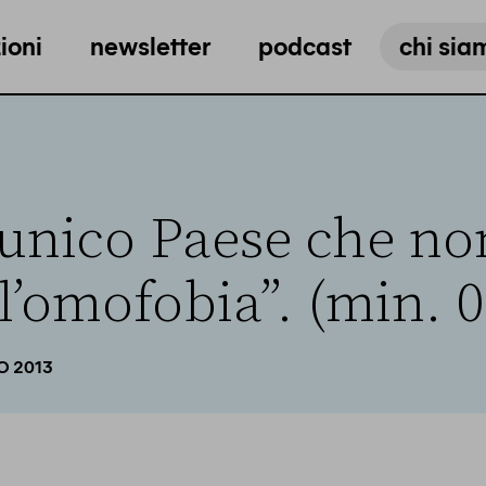
ioni
newsletter
podcast
chi sia
’unico Paese che no
l’omofobia”. (min. 0
IO 2013