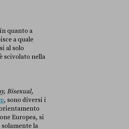
 in quanto a
isce a quale
i al solo
 scivolato nella
y, Bisexual,
ap
,
sono diversi i
l’orientamento
ione Europea, si
o solamente la