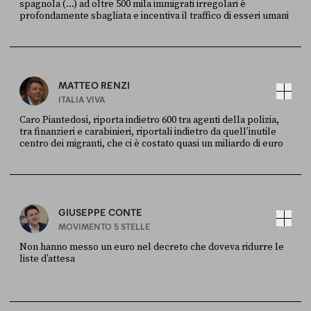
spagnola (...) ad oltre 500 mila immigrati irregolari è
profondamente sbagliata e incentiva il traffico di esseri umani
FONTE
DATA
X
30 LUGLIO
MATTEO RENZI
ITALIA VIVA
Caro Piantedosi, riporta indietro 600 tra agenti della polizia,
tra finanzieri e carabinieri, riportali indietro da quell’inutile
centro dei migranti, che ci è costato quasi un miliardo di euro
FONTE
DATA
Sky Live In
6 LUGLIO
GIUSEPPE CONTE
MOVIMENTO 5 STELLE
Non hanno messo un euro nel decreto che doveva ridurre le
liste d’attesa
FONTE
DATA
Sky Live In
6 LUGLIO