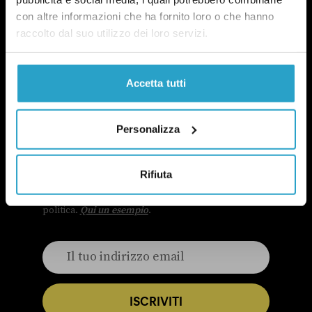
con altre informazioni che ha fornito loro o che hanno
raccolto dal suo utilizzo dei loro servizi.
Accetta tutti
NEWSLETTER
Personalizza
POLITICA DI UN CERTO GENERE
OGNI MARTEDÌ
Rifiuta
In questa newsletter proviamo a capire perché le
questioni di genere sono anche una questione
politica.
Qui un esempio
.
ISCRIVITI