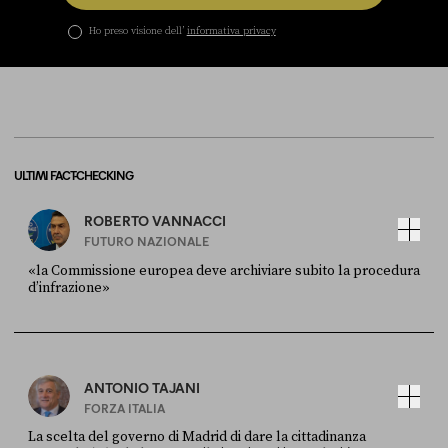
Ho preso visione dell’
informativa privacy
ULTIMI FACT-CHECKING
ROBERTO VANNACCI
FUTURO NAZIONALE
«la Commissione europea deve archiviare subito la procedura
d’infrazione»
FONTE
DATA
Ansa
28 LUGLIO 2026
ANTONIO TAJANI
FORZA ITALIA
La scelta del governo di Madrid di dare la cittadinanza