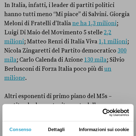
In Italia, infatti, i leader di partiti politici
hanno tutti meno “Mi piace” di Salvini. Giorgia
Meloni di Fratelli d’Italia
ne ha 1,3 milioni
;
Luigi Di Maio del Movimento 5 stelle
2,2
milioni
; Matteo Renzi di Italia Viva
1,1 milioni
;
Nicola Zingaretti del Partito democratico
300
mila
; Carlo Calenda di Azione
130 mila
; Silvio
Berlusconi di Forza Italia poco più di
un
milione
.
Altri esponenti di primo piano del M5s –
partito che ha costruito parte della sua
fortuna con la presenza sui social – registrano
numeri più bassi di Salvini, come il fondatore
Consenso
Dettagli
Informazioni sui cookie
Beppe Grillo (quasi
2 milioni
) e l’ex deputato