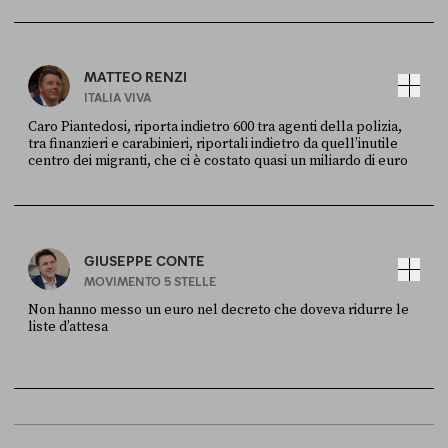
X
30 LUGLIO
MATTEO RENZI
ITALIA VIVA
Caro Piantedosi, riporta indietro 600 tra agenti della polizia,
tra finanzieri e carabinieri, riportali indietro da quell’inutile
centro dei migranti, che ci è costato quasi un miliardo di euro
FONTE
DATA
Sky Live In
6 LUGLIO
GIUSEPPE CONTE
MOVIMENTO 5 STELLE
Non hanno messo un euro nel decreto che doveva ridurre le
liste d’attesa
FONTE
DATA
Sky Live In
6 LUGLIO