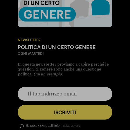
NEWSLETTER
POLITICA DI UN CERTO GENERE
OGNI MARTEDÌ
In questa newsletter proviamo a capire perché le
questioni di genere sono anche una questione
politica.
Qui un esempio
.
ISCRIVITI
Ho preso visione dell’
informativa privacy