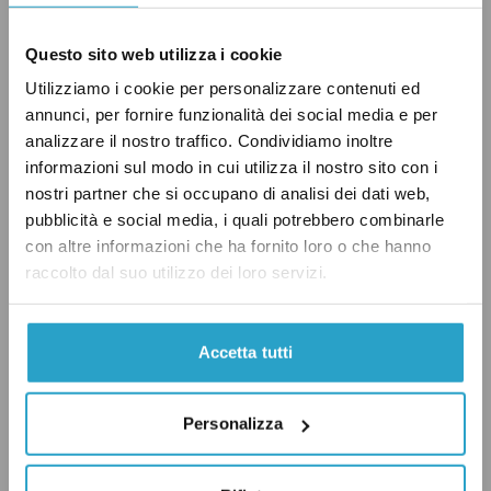
Alessandro Di Battista (
1,5 milioni
). L’attuale
presidente del Consiglio Giuseppe Conte, al 13
Questo sito web utilizza i cookie
gennaio 2020, ha poco più di
un milione
di “Mi
Utilizziamo i cookie per personalizzare contenuti ed
annunci, per fornire funzionalità dei social media e per
piace”, un quarto di quelli che ha l’ex ministro
analizzare il nostro traffico. Condividiamo inoltre
dell’Interno.
informazioni sul modo in cui utilizza il nostro sito con i
nostri partner che si occupano di analisi dei dati web,
Salvini primeggia se si allarga l’analisi anche
pubblicità e social media, i quali potrebbero combinarle
con altre informazioni che ha fornito loro o che hanno
agli altri politici di primo piano dei Paesi
raccolto dal suo utilizzo dei loro servizi.
europei.
Il nuovo primo ministro del Regno Unito Boris
Accetta tutti
Johnson (leader dei Conservatori britannici)
ha
quasi 850 mila “Mi piace”
, un numero superiore
Personalizza
ai 535 mila circa della sua predecessora
Theresa May
. Il leader uscente dei Laburisti