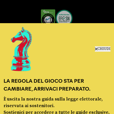
© Pagella Politica 2012 - 2026
CHIUDI
Pagella Politica è una testata registrata presso il Tribunale di Milano, n. 55 del 8
marzo 2021. ISSN 2974-9387
Privacy policy
Cookie policy
LA REGOLA DEL GIOCO STA PER
CAMBIARE, ARRIVACI PREPARATO.
È uscita la nostra guida sulla legge elettorale,
riservata ai sostenitori.
Sostienici per accedere a tutte le guide esclusive,