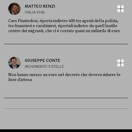
MATTEO RENZI
ITALIA VIVA
Caro Piantedosi, riporta indietro 600 tra agenti della polizia,
tra finanzieri e carabinieri, riportali indietro da quell’inutile
centro dei migranti, che ci è costato quasi un miliardo di euro
FONTE
DATA
Sky Live In
6 LUGLIO
GIUSEPPE CONTE
MOVIMENTO 5 STELLE
Non hanno messo un euro nel decreto che doveva ridurre le
liste d’attesa
FONTE
DATA
Sky Live In
6 LUGLIO