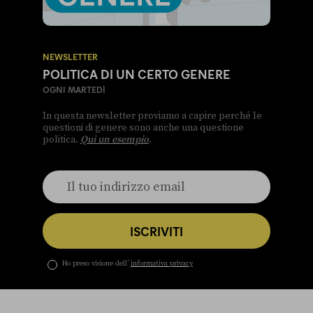
NEWSLETTER
POLITICA DI UN CERTO GENERE
OGNI MARTEDÌ
In questa newsletter proviamo a capire perché le
questioni di genere sono anche una questione
politica.
Qui un esempio
.
ISCRIVITI
Ho preso visione dell’
informativa privacy