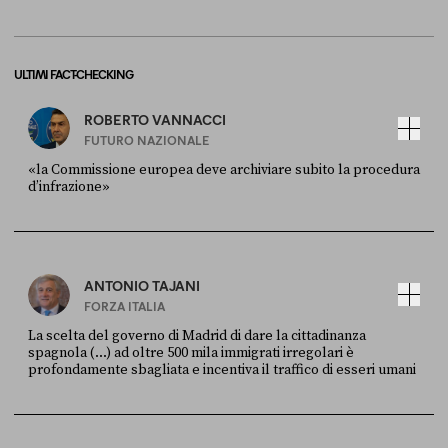
ULTIMI FACT-CHECKING
ROBERTO VANNACCI
FUTURO NAZIONALE
«la Commissione europea deve archiviare subito la procedura
d’infrazione»
FONTE
DATA
Ansa
28 LUGLIO 2026
ANTONIO TAJANI
FORZA ITALIA
La scelta del governo di Madrid di dare la cittadinanza
spagnola (...) ad oltre 500 mila immigrati irregolari è
profondamente sbagliata e incentiva il traffico di esseri umani
FONTE
DATA
X
30 LUGLIO