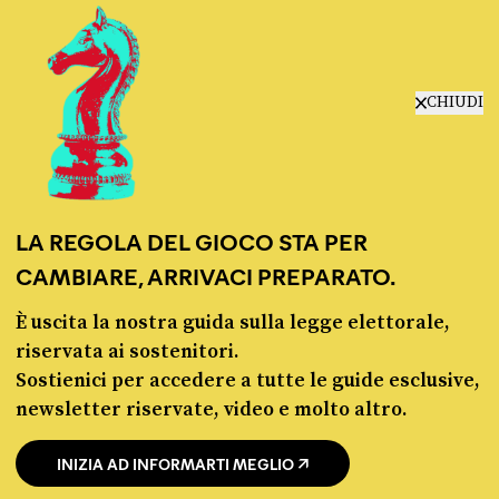
manifesto
redazione
progetti
lavora con noi
CHIUDI
contattaci
LA REGOLA DEL GIOCO STA PER
CAMBIARE, ARRIVACI PREPARATO.
È uscita la nostra guida sulla legge elettorale,
© Pagella Politica 2012 - 2026
riservata ai sostenitori.
Sostienici per accedere a tutte le guide esclusive,
Pagella Politica è una testata registrata presso il Tribunale di Milano, n. 55 del 8
newsletter riservate, video e molto altro.
marzo 2021. ISSN 2974-9387
INIZIA AD INFORMARTI MEGLIO
Privacy policy
Cookie policy