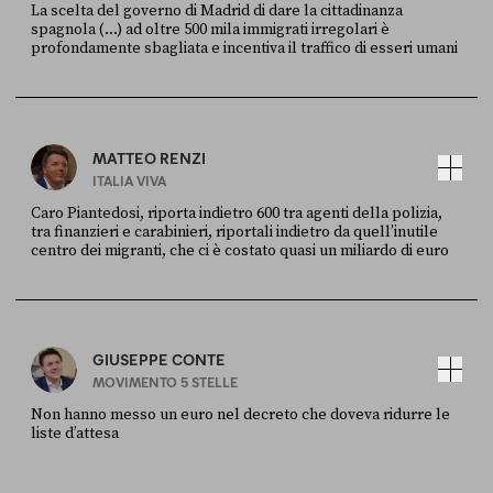
La scelta del governo di Madrid di dare la cittadinanza
spagnola (...) ad oltre 500 mila immigrati irregolari è
profondamente sbagliata e incentiva il traffico di esseri umani
FONTE
DATA
X
30 LUGLIO
MATTEO RENZI
ITALIA VIVA
Caro Piantedosi, riporta indietro 600 tra agenti della polizia,
tra finanzieri e carabinieri, riportali indietro da quell’inutile
centro dei migranti, che ci è costato quasi un miliardo di euro
FONTE
DATA
Sky Live In
6 LUGLIO
GIUSEPPE CONTE
MOVIMENTO 5 STELLE
Non hanno messo un euro nel decreto che doveva ridurre le
liste d’attesa
FONTE
DATA