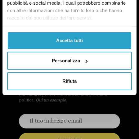
pubblicità e social media, i quali potrebbero combinarle
con altre informazioni che ha fornito loro o che hanno
raccolto dal suo utilizzo dei loro servizi.
Accetta tutti
Personalizza
NEWSLETTER
POLITICA DI UN CERTO GENERE
OGNI MARTEDÌ
Rifiuta
In questa newsletter proviamo a capire perché le
questioni di genere sono anche una questione
politica.
Qui un esempio
.