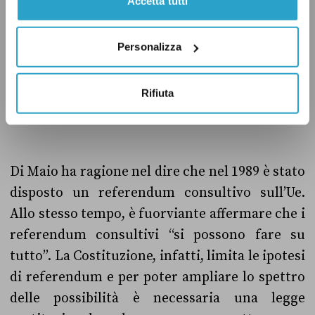
di una nuova moneta nazionale
in sostituzione
Accetta tutti
dell’euro . Il testo è stato assegnato ma non
ancora esaminato.
Personalizza
Rifiuta
Il verdetto
Di Maio ha ragione nel dire che nel 1989 è stato
disposto un referendum consultivo sull’Ue.
Allo stesso tempo, è fuorviante affermare che i
referendum consultivi “si possono fare su
tutto”. La Costituzione, infatti, limita le ipotesi
di referendum e per poter ampliare lo spettro
delle possibilità è necessaria una legge