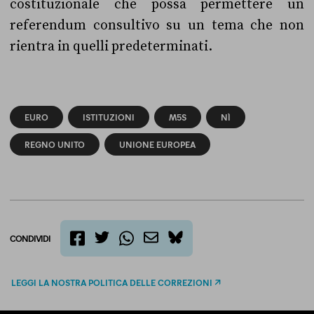
costituzionale che possa permettere un
referendum consultivo su un tema che non
rientra in quelli predeterminati.
EURO
ISTITUZIONI
M5S
NÌ
REGNO UNITO
UNIONE EUROPEA
CONDIVIDI
twitter
email
bluesky
facebook
whatsapp
LEGGI LA NOSTRA POLITICA DELLE CORREZIONI