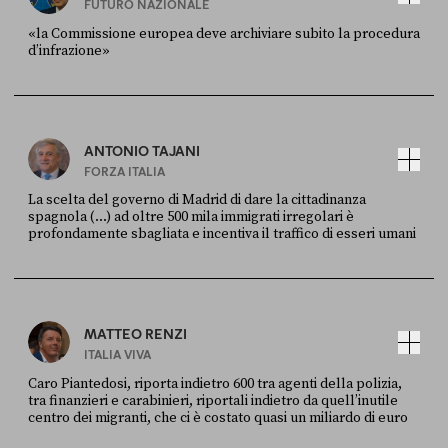
FUTURO NAZIONALE
«la Commissione europea deve archiviare subito la procedura
d’infrazione»
FONTE
DATA
Ansa
28 LUGLIO 2026
ANTONIO TAJANI
FORZA ITALIA
La scelta del governo di Madrid di dare la cittadinanza
spagnola (...) ad oltre 500 mila immigrati irregolari è
profondamente sbagliata e incentiva il traffico di esseri umani
FONTE
DATA
X
30 LUGLIO
MATTEO RENZI
ITALIA VIVA
Caro Piantedosi, riporta indietro 600 tra agenti della polizia,
tra finanzieri e carabinieri, riportali indietro da quell’inutile
centro dei migranti, che ci è costato quasi un miliardo di euro
FONTE
DATA