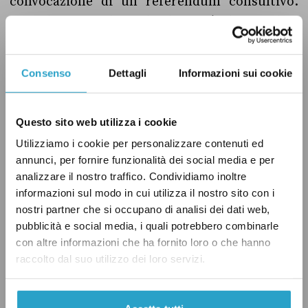
convocazione di un referendum consultivo.
Ricordiamo inoltre che l’esito è di semplice
indirizzo, ed in questo caso specifico non
comporterebbe l’effettiva uscita dell’Italia dalla
Consenso
Dettagli
Informazioni sui cookie
moneta unica. Vale la pena chiarire anche che
il referendum avvenuto nel Regno Unito
Questo sito web utilizza i cookie
sull’uscita dall’Unione Europea è anch’esso di
Utilizziamo i cookie per personalizzare contenuti ed
carattere consultivo
; il governo britannico
annunci, per fornire funzionalità dei social media e per
non è teoricamente tenuto ad uscire
analizzare il nostro traffico. Condividiamo inoltre
dall’Europa, nonostante un voto favorevole.
informazioni sul modo in cui utilizza il nostro sito con i
nostri partner che si occupano di analisi dei dati web,
pubblicità e social media, i quali potrebbero combinarle
con altre informazioni che ha fornito loro o che hanno
Per completezza, informiamo che l’8 giugno è
raccolto dal suo utilizzo dei loro servizi.
stato presentato al Senato un
disegno di legge
sull’indizione di un referendum per adozione