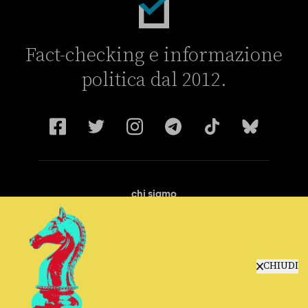
Fact-checking e informazione
politica dal 2012.
chi siamo
manifesto
redazione
progetti
lavora con noi
CHIUDI
contattaci