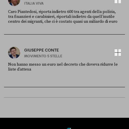
ITALIA VIVA
Caro Piantedosi, riporta indietro 600 tra agenti della polizia,
tra finanzieri e carabinieri, riportali indietro da quell’inutile
centro dei migranti, che ci è costato quasi un miliardo di euro
FONTE
DATA
Sky Live In
6 LUGLIO
GIUSEPPE CONTE
MOVIMENTO 5 STELLE
Non hanno messo un euro nel decreto che doveva ridurre le
liste d’attesa
FONTE
DATA
Sky Live In
6 LUGLIO