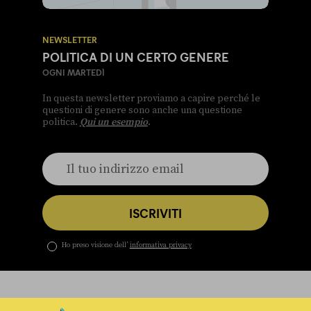
NEWSLETTER
POLITICA DI UN CERTO GENERE
OGNI MARTEDÌ
In questa newsletter proviamo a capire perché le
questioni di genere sono anche una questione
politica.
Qui un esempio
.
ISCRIVITI
Ho preso visione dell’
informativa privacy