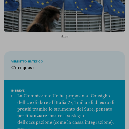
Ansa
VERDETTO SINTETICO
C'eri quasi
IN BREVE
La Commissione Ue ha proposto al Consiglio
dell’Ue di dare all’Italia 27,4 miliardi di euro di
prestiti tramite lo strumento del Sure, pensato
per finanziare misure a sostegno
dell’occupazione (come la cassa integrazione).