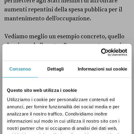
permettere agli Stati membri di affrontare
aumenti repentini della spesa pubblica per il
mantenimento dell’occupazione.
Vediamo meglio un esempio concreto, quello
che riguarda il nostro Paese, per entrare nei
dettagli del
Sure
.
Consenso
Dettagli
Informazioni sui cookie
La proposta per l’Italia
Il 24 agosto la Commissione europea
ha
Questo sito web utilizza i cookie
annunciato
di aver presentato al Consiglio
Utilizziamo i cookie per personalizzare contenuti ed
annunci, per fornire funzionalità dei social media e per
dell’Ue – che ha l’ultima parola per consentire
analizzare il nostro traffico. Condividiamo inoltre
l’accesso ai prestiti – una proposta per
informazioni sul modo in cui utilizza il nostro sito con i
concedere 81,4 miliardi di euro del
Sure
a 15
nostri partner che si occupano di analisi dei dati web,