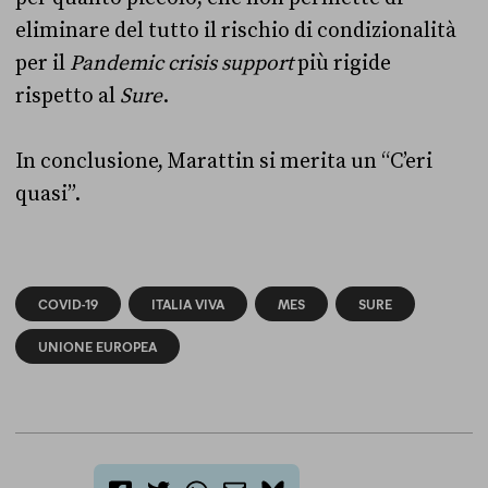
eliminare del tutto il rischio di condizionalità
per il
Pandemic crisis support
più rigide
rispetto al
Sure
.
In conclusione, Marattin si merita un “C’eri
quasi”.
COVID-19
ITALIA VIVA
MES
SURE
UNIONE EUROPEA