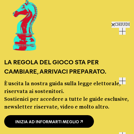
ULTIMI FACT-CHECKING
CHIUDI
ROBERTO VANNACCI
FUTURO NAZIONALE
«la Commissione europea deve archiviare subito la procedura
d’infrazione»
FONTE
DATA
Ansa
28 LUGLIO 2026
LA REGOLA DEL GIOCO STA PER
CAMBIARE, ARRIVACI PREPARATO.
ANTONIO TAJANI
È uscita la nostra guida sulla legge elettorale,
FORZA ITALIA
riservata ai sostenitori.
La scelta del governo di Madrid di dare la cittadinanza
spagnola (...) ad oltre 500 mila immigrati irregolari è
Sostienici per accedere a tutte le guide esclusive,
profondamente sbagliata e incentiva il traffico di esseri umani
newsletter riservate, video e molto altro.
FONTE
DATA
X
30 LUGLIO
INIZIA AD INFORMARTI MEGLIO
MATTEO RENZI