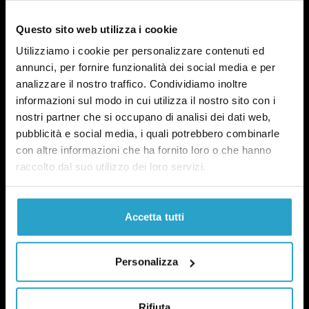
Questo sito web utilizza i cookie
Utilizziamo i cookie per personalizzare contenuti ed
annunci, per fornire funzionalità dei social media e per
analizzare il nostro traffico. Condividiamo inoltre
NEWSLETTER
POLITICA DI UN CERTO GENERE
informazioni sul modo in cui utilizza il nostro sito con i
nostri partner che si occupano di analisi dei dati web,
OGNI MARTEDÌ
pubblicità e social media, i quali potrebbero combinarle
In questa newsletter proviamo a capire perché le
con altre informazioni che ha fornito loro o che hanno
questioni di genere sono anche una questione
raccolto dal suo utilizzo dei loro servizi.
politica.
Qui un esempio
.
Accetta tutti
ISCRIVITI
Personalizza
Ho preso visione dell’
informativa privacy
Rifiuta