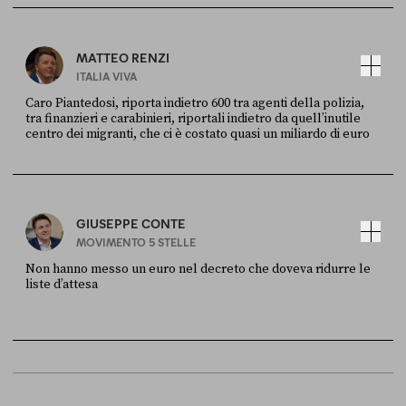
X
30 LUGLIO
MATTEO RENZI
ITALIA VIVA
Caro Piantedosi, riporta indietro 600 tra agenti della polizia,
tra finanzieri e carabinieri, riportali indietro da quell’inutile
centro dei migranti, che ci è costato quasi un miliardo di euro
FONTE
DATA
Sky Live In
6 LUGLIO
GIUSEPPE CONTE
MOVIMENTO 5 STELLE
Non hanno messo un euro nel decreto che doveva ridurre le
liste d’attesa
FONTE
DATA
Sky Live In
6 LUGLIO