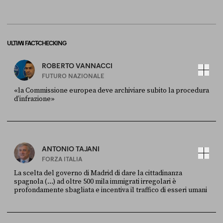
ULTIMI FACT-CHECKING
ROBERTO VANNACCI
FUTURO NAZIONALE
«la Commissione europea deve archiviare subito la procedura
d’infrazione»
FONTE
DATA
Ansa
28 LUGLIO 2026
ANTONIO TAJANI
FORZA ITALIA
La scelta del governo di Madrid di dare la cittadinanza
spagnola (...) ad oltre 500 mila immigrati irregolari è
profondamente sbagliata e incentiva il traffico di esseri umani
FONTE
DATA
X
30 LUGLIO