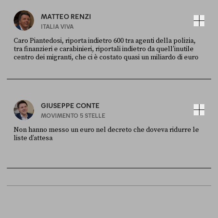
MATTEO RENZI
ITALIA VIVA
Caro Piantedosi, riporta indietro 600 tra agenti della polizia,
tra finanzieri e carabinieri, riportali indietro da quell’inutile
centro dei migranti, che ci è costato quasi un miliardo di euro
FONTE
DATA
Sky Live In
6 LUGLIO
GIUSEPPE CONTE
MOVIMENTO 5 STELLE
Non hanno messo un euro nel decreto che doveva ridurre le
liste d’attesa
FONTE
DATA
Sky Live In
6 LUGLIO