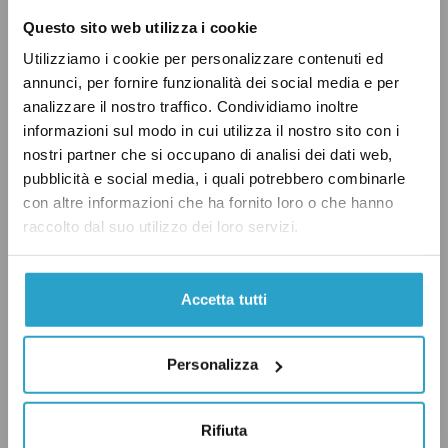
prodotto riescono a sfamare 6 miliardi di
Questo sito web utilizza i cookie
persone, allora, attraverso il recupero di tutto
Utilizziamo i cookie per personalizzare contenuti ed
il cibo perso e sprecato, si dovrebbe arrivare a
annunci, per fornire funzionalità dei social media e per
sfamare fino a 9 miliardi di persone. Tale conto
analizzare il nostro traffico. Condividiamo inoltre
approssimativo parrebbe essere in linea con
informazioni sul modo in cui utilizza il nostro sito con i
un’altra stima della Fao risalente al 2011,
nostri partner che si occupano di analisi dei dati web,
pubblicità e social media, i quali potrebbero combinarle
secondo la quale
basterebbe recuperare un
con altre informazioni che ha fornito loro o che hanno
quarto del cibo perso o sprecato per debellare
raccolto dal suo utilizzo dei loro servizi.
la fame dal mondo
che allora colpiva 870
milioni di individui (visto che 870 x 4 = 3,5
miliardi circa si arriverebbe a sfamare tra le 9 e
Accetta tutti
le 10 miliardi di persone).
Personalizza
Tirando le somme, possiamo affermare che
Rifiuta