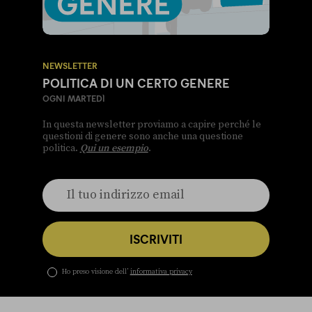
NEWSLETTER
POLITICA DI UN CERTO GENERE
OGNI MARTEDÌ
In questa newsletter proviamo a capire perché le
questioni di genere sono anche una questione
politica.
Qui un esempio
.
ISCRIVITI
Ho preso visione dell’
informativa privacy