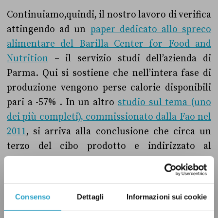
Continuiamo,quindi, il nostro lavoro di verifica
attingendo ad un
paper dedicato allo spreco
alimentare del Barilla Center for Food and
Nutrition
– il servizio studi dell’azienda di
Parma. Qui si sostiene che nell’intera fase di
produzione vengono perse calorie disponibili
pari a -57% . In un altro
studio sul tema (uno
dei più completi), commissionato dalla Fao nel
2011
, si arriva alla conclusione che circa un
terzo del cibo prodotto e indirizzato al
consumo delle persone, in realtà viene perso o
sprecato: tale quantità si attesta intorno alla
spaventosa cifra di 1,3 miliardi di tonnellate
Consenso
Dettagli
Informazioni sui cookie
all’anno. Se presumiamo che due terzi del cibo