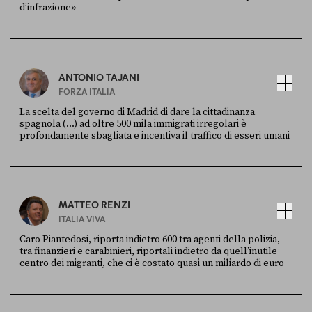
d’infrazione»
FONTE
DATA
Ansa
28 LUGLIO 2026
ANTONIO TAJANI
FORZA ITALIA
La scelta del governo di Madrid di dare la cittadinanza
spagnola (...) ad oltre 500 mila immigrati irregolari è
profondamente sbagliata e incentiva il traffico di esseri umani
FONTE
DATA
X
30 LUGLIO
MATTEO RENZI
ITALIA VIVA
Caro Piantedosi, riporta indietro 600 tra agenti della polizia,
tra finanzieri e carabinieri, riportali indietro da quell’inutile
centro dei migranti, che ci è costato quasi un miliardo di euro
FONTE
DATA
Sky Live In
6 LUGLIO