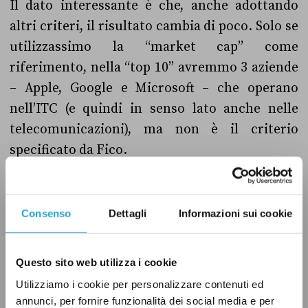
Il dato interessante è che, anche adottando
altri criteri, il risultato cambia di poco. Solo se
utilizzassimo la “market cap” come
riferimento, nella “top 10” avremmo 3 aziende
– Apple, Google e Microsoft – che operano
nell’ITC (e quindi in senso lato anche nelle
telecomunicazioni), ma non è il criterio
specificato da Fico.
Consenso
Dettagli
Informazioni sui cookie
Questo sito web utilizza i cookie
Utilizziamo i cookie per personalizzare contenuti ed
annunci, per fornire funzionalità dei social media e per