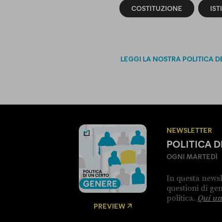
COSTITUZIONE
IST
LEGGI LA NOSTRA POLITICA D
NEWSLETTER
POLITICA 
OGNI MARTEDÌ
In questa newsl
questioni di g
politica.
Qui un
PREVIEW