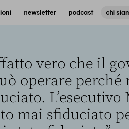
ioni
newsletter
podcast
chi sia
fatto vero che il g
può operare perché 
duciato. L’esecutivo
ato mai sfiduciato p