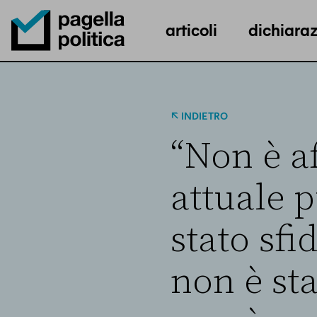
articoli
dichiaraz
Pagella Politica Logo
INDIETRO
“Non è af
attuale 
stato sfi
non è st