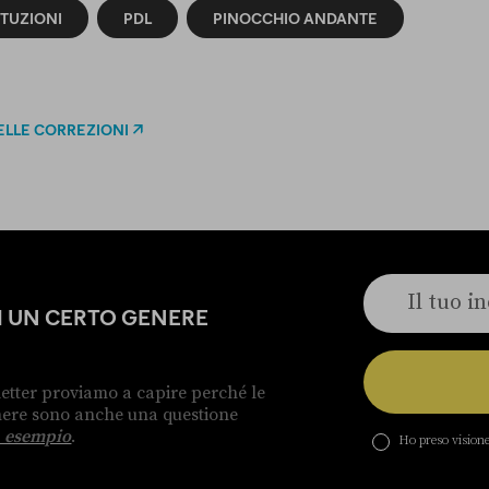
ITUZIONI
PDL
PINOCCHIO ANDANTE
ELLE CORREZIONI
DI UN CERTO GENERE
etter proviamo a capire perché le
enere sono anche una questione
 esempio
.
Ho preso visione