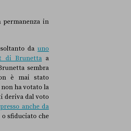
 la permanenza in
o soltanto da
uno
et di Brunetta
a
 Brunetta sembra
on è mai stato
 non ha votato la
ti deriva dal voto
espresso anche da
 o sfiduciato che