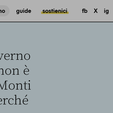
mo
guide
sostienici
fb
X
ig
overno
non è
 Monti
erché