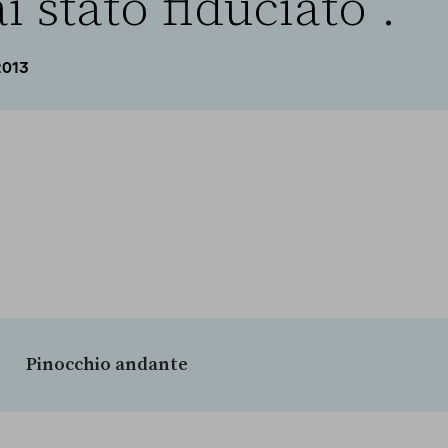
 stato fiduciato”.
2013
Pinocchio andante