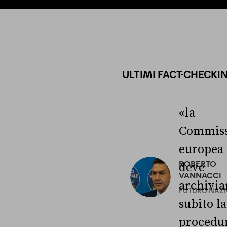
ULTIMI FACT-CHECKI
«la
Commiss
europea
ROBERTO
deve
VANNACCI
archivia
FUTURO NAZ
subito la
procedu