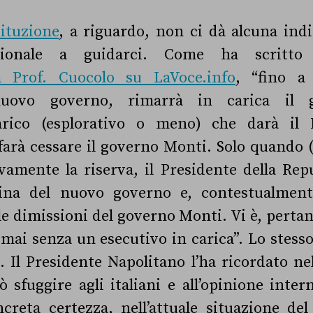
tituzione
, a riguardo, non ci dà alcuna ind
uzionale a guidarci. Come ha scritto
ta Prof. Cuocolo su LaVoce.info
, “fino a
uovo governo, rimarrà in carica il 
carico (esplorativo o meno) che darà il P
arà cessare il governo Monti. Solo quando (e
ivamente la riserva, il Presidente della Rep
ina del nuovo governo e, contestualmente
le dimissioni del governo Monti. Vi è, pertant
mai senza un esecutivo in carica”. Lo stess
. Il Presidente Napolitano l’ha ricordato n
ò sfuggire agli italiani e all’opinione inte
creta certezza, nell’attuale situazione del