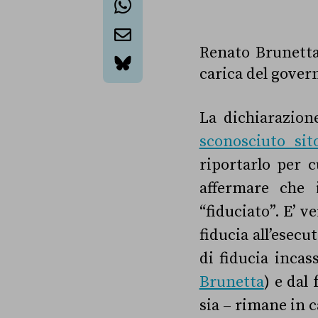
whatsapp
Renato Brunetta 
email
carica del gover
bluesky
La dichiarazion
sconosciuto sit
riportarlo per 
affermare che
“fiduciato”. E’ 
fiducia all’esecu
di fiducia inca
Brunetta
) e dal
sia – rimane in 