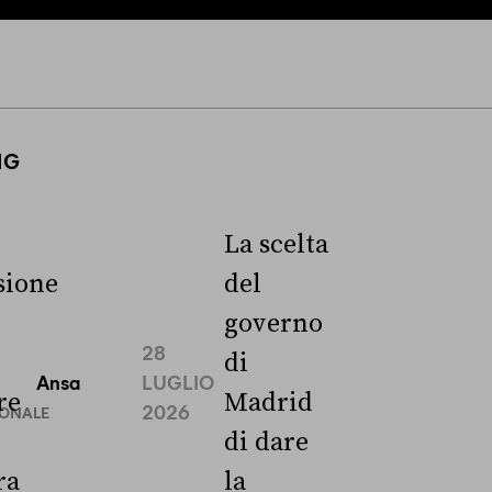
NG
La scelta
ione
del
governo
28
di
Ansa
LUGLIO
re
Madrid
2026
IONALE
di dare
ra
la