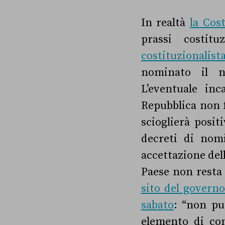
In realtà
la Cos
prassi costit
costituzionalis
nominato il n
L’eventuale in
Repubblica non f
scioglierà posit
decreti di nom
accettazione del
Paese non resta 
sito del governo
sabato
: “non pu
elemento di con