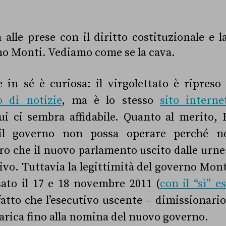
alle prese con il diritto costituzionale e
no Monti. Vediamo come se la cava.
e in sé è curiosa: il virgolettato è ripres
o di notizie
, ma è lo stesso
sito intern
cui ci sembra affidabile. Quanto al merito,
 il governo non possa operare perché n
vero che il nuovo parlamento uscito dalle urne
tivo. Tuttavia la legittimità del governo Mon
ssato
il 17 e 18 novembre 2011 (
con il “sì” 
 fatto che l’esecutivo uscente – dimissionario
carica fino alla nomina del nuovo governo
.