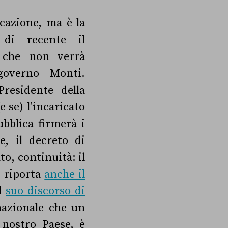
icazione, ma è la
 di recente il
 che non verrà
governo Monti.
residente della
 se) l’incaricato
ubblica firmerà i
, il decreto di
o, continuità: il
o riporta
anche il
el
suo discorso di
rnazionale che un
 nostro Paese, è