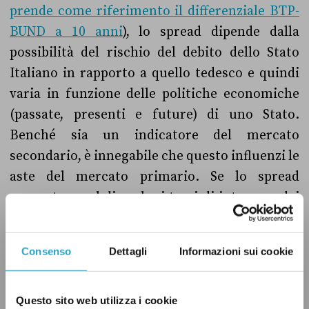
prende come riferimento il differenziale BTP-
BUND a 10 anni
), lo spread dipende dalla
possibilità del rischio del debito dello Stato
Italiano in rapporto a quello tedesco e quindi
varia in funzione delle politiche economiche
(passate, presenti e future) di uno Stato.
Benché sia un indicatore del mercato
secondario, è innegabile che questo influenzi le
aste del mercato primario. Se lo spread
aumenta, vuol dire che i tassi di interesse dei
titoli italiani sono più alti di quelli considerati
free risk
(Germania) sul mercato secondario e
Consenso
Dettagli
Informazioni sui cookie
questo impatterà direttamente il
collocamento sul mercato primario di nuove
emissioni, con conseguenti tassi in aumento.
Questo sito web utilizza i cookie