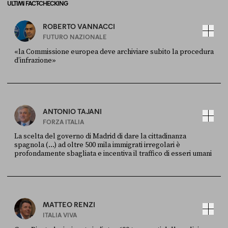
ULTIMI FACT-CHECKING
ROBERTO VANNACCI
FUTURO NAZIONALE
«la Commissione europea deve archiviare subito la procedura
d’infrazione»
FONTE
DATA
Ansa
28 LUGLIO 2026
ANTONIO TAJANI
FORZA ITALIA
La scelta del governo di Madrid di dare la cittadinanza
spagnola (...) ad oltre 500 mila immigrati irregolari è
profondamente sbagliata e incentiva il traffico di esseri umani
FONTE
DATA
X
30 LUGLIO
MATTEO RENZI
ITALIA VIVA