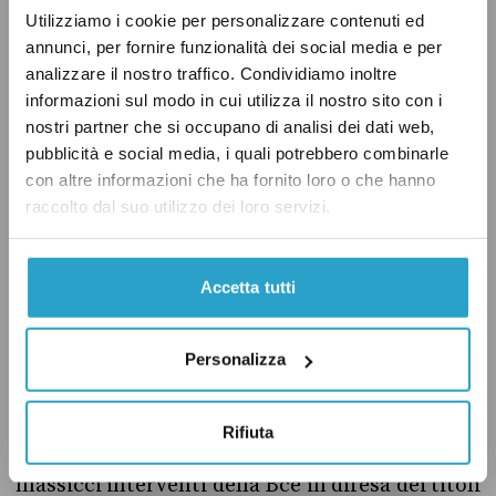
E’ ovvio che la politica economica di uno Stato
Utilizziamo i cookie per personalizzare contenuti ed
annunci, per fornire funzionalità dei social media e per
non è l’unica determinante: in Europa contano
analizzare il nostro traffico. Condividiamo inoltre
molti altri fattori, per esempio la politica
informazioni sul modo in cui utilizza il nostro sito con i
comunitaria (
determinante è infatti stata la
nostri partner che si occupano di analisi dei dati web,
creazione del fondo anti spread
), gli eventi
pubblicità e social media, i quali potrebbero combinarle
con altre informazioni che ha fornito loro o che hanno
macroeconomici internazionali e soprattutto
raccolto dal suo utilizzo dei loro servizi.
la politica monetaria della Bce. Lo spread
dipende da molti fattori, ma dire che “non
c’entra nulla il governo sulla riduzione dello
Accetta tutti
spread” è complicato da sostenere.Per dare
riscontro di quanto detto, osserviamo la
Personalizza
comparazione tra spread di Italia e Spagna,
(entrambe nel SEBC ma con politiche nazionali
Rifiuta
indipendenti): nell’estate del 2011, nonostante
massicci interventi della Bce in difesa dei titoli