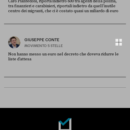
Caro Piantedosi, riporta indietro 600 tra agenti della polizia,
tra finanzieri e carabinieri, riportali indietro da quell’inutile
centro dei migranti, che ci è costato quasi un miliardo di euro
FONTE
DATA
Sky Live In
6 LUGLIO
GIUSEPPE CONTE
MOVIMENTO 5 STELLE
Non hanno messo un euro nel decreto che doveva ridurre le
liste d’attesa
FONTE
DATA
Sky Live In
6 LUGLIO