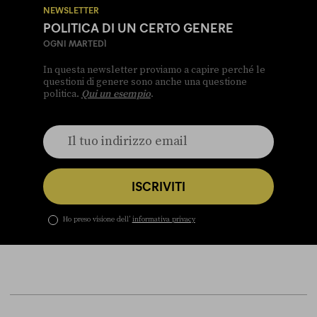
NEWSLETTER
POLITICA DI UN CERTO GENERE
OGNI MARTEDÌ
In questa newsletter proviamo a capire perché le
questioni di genere sono anche una questione
politica.
Qui un esempio
.
ISCRIVITI
Ho preso visione dell’
informativa privacy