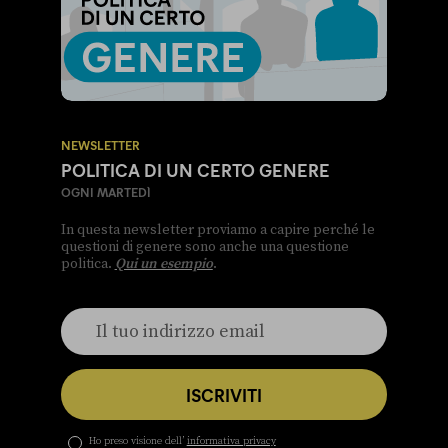
NEWSLETTER
POLITICA DI UN CERTO GENERE
OGNI MARTEDÌ
In questa newsletter proviamo a capire perché le
questioni di genere sono anche una questione
politica.
Qui un esempio
.
ISCRIVITI
Ho preso visione dell’
informativa privacy