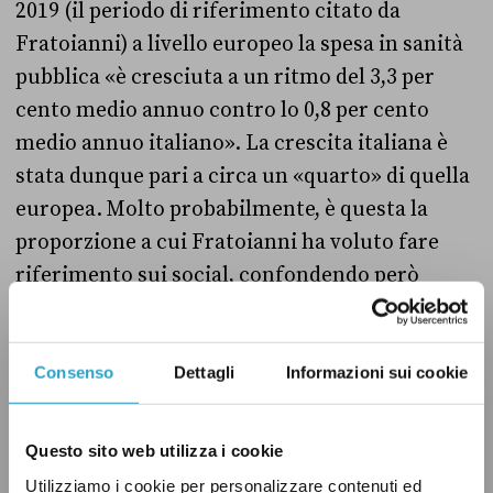
2019 (il periodo di riferimento citato da
Fratoianni) a livello europeo la spesa in sanità
pubblica «è cresciuta a un ritmo del 3,3 per
cento medio annuo contro lo 0,8 per cento
medio annuo italiano». La crescita italiana è
stata dunque pari a circa un «quarto» di quella
europea. Molto probabilmente, è questa la
proporzione a cui Fratoianni ha voluto fare
riferimento sui social, confondendo però
l’aumento della spesa negli ultimi anni con la
spesa complessiva.
Consenso
Dettagli
Informazioni sui cookie
Va però aggiunto che la percentuale del 3,3 per
cento non è stata calcolata a partire da tutti e
Questo sito web utilizza i cookie
27 i Paesi Ue, ma soltanto dai 14 Paesi membri
Utilizziamo i cookie per personalizzare contenuti ed