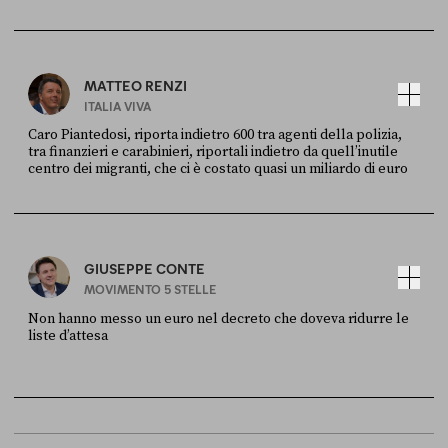
FONTE
DATA
X
30 LUGLIO
MATTEO RENZI
ITALIA VIVA
Caro Piantedosi, riporta indietro 600 tra agenti della polizia,
tra finanzieri e carabinieri, riportali indietro da quell’inutile
centro dei migranti, che ci è costato quasi un miliardo di euro
FONTE
DATA
Sky Live In
6 LUGLIO
GIUSEPPE CONTE
MOVIMENTO 5 STELLE
Non hanno messo un euro nel decreto che doveva ridurre le
liste d’attesa
FONTE
DATA
Sky Live In
6 LUGLIO