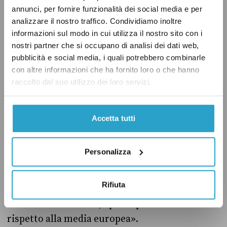
dell’Unione europea prima del 1995 (i
annunci, per fornire funzionalità dei social media e per
cosiddetti “Paesi dell’Europa occidentale”).
analizzare il nostro traffico. Condividiamo inoltre
informazioni sul modo in cui utilizza il nostro sito con i
Sulla base di questi numeri, Fratoianni avrebbe
nostri partner che si occupano di analisi dei dati web,
dovuto dunque dire che tra il 2012 e il 2019 la
pubblicità e social media, i quali potrebbero combinarle
spesa italiana in sanità pubblica è cresciuta di
con altre informazioni che ha fornito loro o che hanno
circa un quarto rispetto agli aumenti
raccolto dal suo utilizzo dei loro servizi.
registrati in media nei 14 Paesi membri da più
tempo dell’Ue.
Accetta tutti
I ricercatori del Crea hanno inoltre calcolato
Personalizza
che nel 2020, malgrado l’accelerazione dei
finanziamenti pubblici arrivati con la
Rifiuta
pandemia, «la crescita italiana è rimasta
ancora inferiore di 1,5 punti percentuali
rispetto alla media europea».