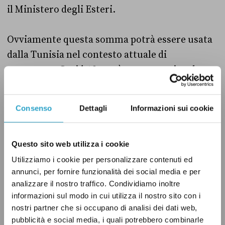
il Ministero degli Esteri.
Ovviamente questa somma potrà essere usata
dalla Tunisia nel contesto attuale di
emergenza Covid-19, ma è stata stanziata ben
prima che si sapesse dell’esistenza del nuovo
coronavirus e per uno scopo – quello di
Consenso
Dettagli
Informazioni sui cookie
sostenere lo sviluppo delle piccole e medie
imprese (Pmi) tunisine – che prescinde
dall’emergenza sanitaria in corso.
Questo sito web utilizza i cookie
Utilizziamo i cookie per personalizzare contenuti ed
annunci, per fornire funzionalità dei social media e per
Il verdetto
analizzare il nostro traffico. Condividiamo inoltre
informazioni sul modo in cui utilizza il nostro sito con i
Daniela Santanché il 27 marzo ha sostenuto
nostri partner che si occupano di analisi dei dati web,
che l’Italia abbia versato 50 milioni di euro alla
pubblicità e social media, i quali potrebbero combinarle