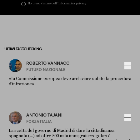
Ho preso visione dell’
informativa privacy
ULTIMI FACT-CHECKING
ROBERTO VANNACCI
FUTURO NAZIONALE
«la Commissione europea deve archiviare subito la procedura
d’infrazione»
FONTE
DATA
Ansa
28 LUGLIO 2026
ANTONIO TAJANI
FORZA ITALIA
La scelta del governo di Madrid di dare la cittadinanza
spagnola (...) ad oltre 500 mila immigrati irregolari è