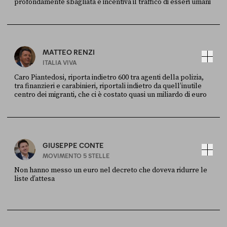
profondamente sbagliata e incentiva il traffico di esseri umani
FONTE
DATA
X
30 LUGLIO
MATTEO RENZI
ITALIA VIVA
Caro Piantedosi, riporta indietro 600 tra agenti della polizia,
tra finanzieri e carabinieri, riportali indietro da quell’inutile
centro dei migranti, che ci è costato quasi un miliardo di euro
FONTE
DATA
Sky Live In
6 LUGLIO
GIUSEPPE CONTE
MOVIMENTO 5 STELLE
Non hanno messo un euro nel decreto che doveva ridurre le
liste d’attesa
FONTE
DATA
Sky Live In
6 LUGLIO