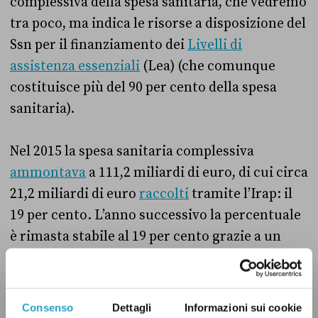
complessiva della spesa sanitaria, che vedremo
tra poco, ma indica le risorse a disposizione del
Ssn per il finanziamento dei
Livelli di
assistenza essenziali
(Lea) (che comunque
costituisce più del 90 per cento della spesa
sanitaria).
Nel 2015 la spesa sanitaria complessiva
ammontava
a 111,2 miliardi di euro, di cui circa
21,2 miliardi di euro
raccolti
tramite l’Irap: il
19 per cento. L’anno successivo la percentuale
è rimasta stabile al 19 per cento grazie a un
aumento sia della spesa totale (112,5 miliardi)
che dell’Irap (
21,5 miliardi di euro
). Da lì in poi
la proporzione è leggermente calata, con l’Irap
Consenso
Dettagli
Informazioni sui cookie