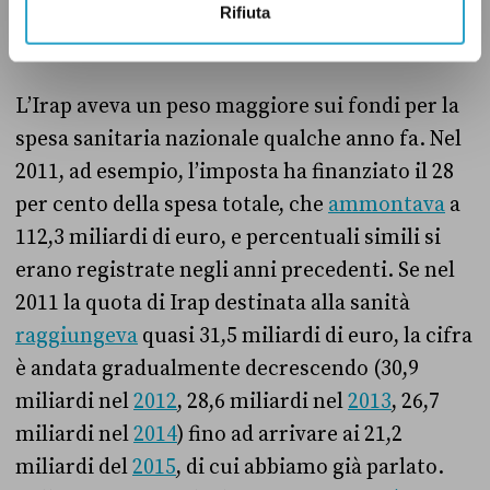
circa un quinto del totale, e non «un terzo»
Rifiuta
come affermato da Bersani.
L’Irap aveva un peso maggiore sui fondi per la
spesa sanitaria nazionale qualche anno fa. Nel
2011, ad esempio, l’imposta ha finanziato il 28
per cento della spesa totale, che
ammontava
a
112,3 miliardi di euro, e percentuali simili si
erano registrate negli anni precedenti. Se nel
2011 la quota di Irap destinata alla sanità
raggiungeva
quasi 31,5 miliardi di euro, la cifra
è andata gradualmente decrescendo (30,9
miliardi nel
2012
, 28,6 miliardi nel
2013
, 26,7
miliardi nel
2014
) fino ad arrivare ai 21,2
miliardi del
2015
, di cui abbiamo già parlato.