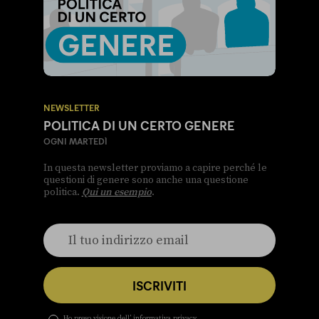
NEWSLETTER
POLITICA DI UN CERTO GENERE
OGNI MARTEDÌ
In questa newsletter proviamo a capire perché le
questioni di genere sono anche una questione
politica.
Qui un esempio
.
ISCRIVITI
Ho preso visione dell’
informativa privacy