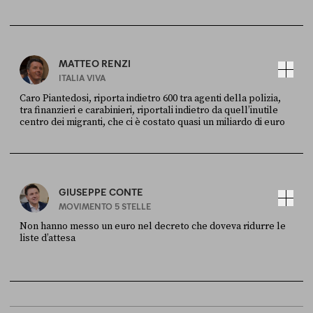
FONTE
DATA
X
30 LUGLIO
MATTEO RENZI
ITALIA VIVA
Caro Piantedosi, riporta indietro 600 tra agenti della polizia,
tra finanzieri e carabinieri, riportali indietro da quell’inutile
centro dei migranti, che ci è costato quasi un miliardo di euro
FONTE
DATA
Sky Live In
6 LUGLIO
GIUSEPPE CONTE
MOVIMENTO 5 STELLE
Non hanno messo un euro nel decreto che doveva ridurre le
liste d’attesa
FONTE
DATA
Sky Live In
6 LUGLIO