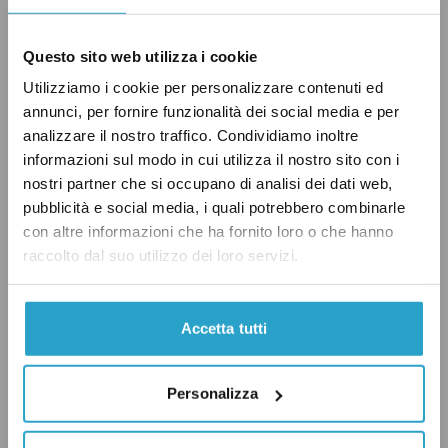
che ha coperto il 18 per cento delle spese
sanitarie nel
2017
e nel
2018
.
Questo sito web utilizza i cookie
Utilizziamo i cookie per personalizzare contenuti ed
Per quanto riguarda il 2019, la spesa sanitaria
è
annunci, per fornire funzionalità dei social media e per
stata
di 118,1 miliardi di euro, mentre il gettito
analizzare il nostro traffico. Condividiamo inoltre
Irap destinato alla sanità (sempre indicato sul
informazioni sul modo in cui utilizza il nostro sito con i
riparto di quell’anno)
è stato pari
a 21,1
nostri partner che si occupano di analisi dei dati web,
pubblicità e social media, i quali potrebbero combinarle
miliardi di euro: ancora una volta una
con altre informazioni che ha fornito loro o che hanno
percentuale pari circa al 18 per cento del
raccolto dal suo utilizzo dei loro servizi.
totale.
Accetta tutti
In generale, quindi, possiamo dire che negli
ultimi cinque anni il peso dell’Irap sul totale
della spesa sanitaria nazionale si è mantenuto
Personalizza
costante, assestandosi intorno al 18 per cento: