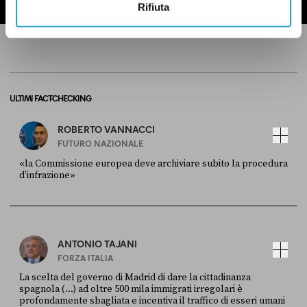
Rifiuta
ULTIMI FACT-CHECKING
ROBERTO VANNACCI
FUTURO NAZIONALE
«la Commissione europea deve archiviare subito la procedura
d’infrazione»
FONTE
DATA
Ansa
28 LUGLIO 2026
ANTONIO TAJANI
FORZA ITALIA
La scelta del governo di Madrid di dare la cittadinanza
spagnola (...) ad oltre 500 mila immigrati irregolari è
profondamente sbagliata e incentiva il traffico di esseri umani