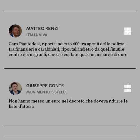
FONTE
DATA
X
30 LUGLIO
MATTEO RENZI
ITALIA VIVA
Caro Piantedosi, riporta indietro 600 tra agenti della polizia,
tra finanzieri e carabinieri, riportali indietro da quell’inutile
centro dei migranti, che ci è costato quasi un miliardo di euro
FONTE
DATA
Sky Live In
6 LUGLIO
GIUSEPPE CONTE
MOVIMENTO 5 STELLE
Non hanno messo un euro nel decreto che doveva ridurre le
liste d’attesa
FONTE
DATA
Sky Live In
6 LUGLIO