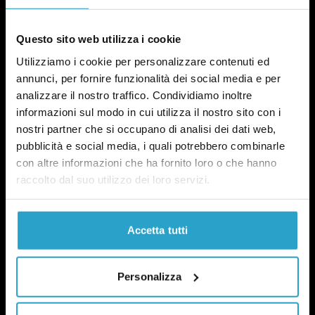
Questo sito web utilizza i cookie
Utilizziamo i cookie per personalizzare contenuti ed
annunci, per fornire funzionalità dei social media e per
analizzare il nostro traffico. Condividiamo inoltre
NEWSLETTER
informazioni sul modo in cui utilizza il nostro sito con i
POLITICA DI UN CERTO GENERE
nostri partner che si occupano di analisi dei dati web,
OGNI MARTEDÌ
pubblicità e social media, i quali potrebbero combinarle
con altre informazioni che ha fornito loro o che hanno
In questa newsletter proviamo a capire perché le
questioni di genere sono anche una questione
raccolto dal suo utilizzo dei loro servizi.
politica.
Qui un esempio
.
Accetta tutti
Personalizza
ISCRIVITI
Ho preso visione dell’
informativa privacy