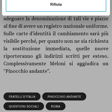
Non si tratta inoltre di sostituire i cartelloni
Rifiuta
stradali che contengono numeri romani, ma di
adeguare la denominazione di tali vie e piazze
al fine di avere un registro nazionale uniforme.
Sulle carte d’identità il cambiamento sarà più
visibile perché, per quanto non ne sia richiesta
la sostituzione immediata, quelle nuove
riporteranno gli indirizzi scritti per esteso.
Complessivamente Meloni si aggiudica un
“Pinocchio andante”.
FRATELLI D'ITALIA
PINOCCHIO ANDANTE
QUESTIONI SOCIALI
ROMA