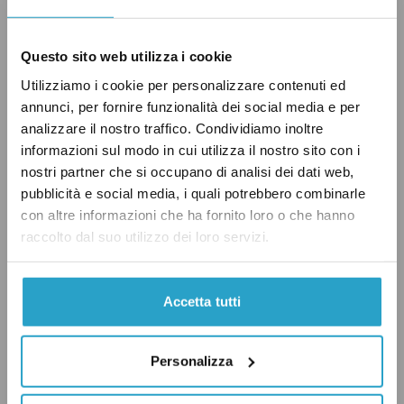
richiesta
“. Tuttavia è vero che “
alla scadenza
naturale delle stesse, le nuove dovranno invece
Questo sito web utilizza i cookie
riportare l’indirizzo scritto in forma completa ed
Utilizziamo i cookie per personalizzare contenuti ed
estesa
“.
annunci, per fornire funzionalità dei social media e per
analizzare il nostro traffico. Condividiamo inoltre
informazioni sul modo in cui utilizza il nostro sito con i
Il verdetto
nostri partner che si occupano di analisi dei dati web,
pubblicità e social media, i quali potrebbero combinarle
con altre informazioni che ha fornito loro o che hanno
raccolto dal suo utilizzo dei loro servizi.
La dichiarazione di Meloni è assai fuorviante.
La delibera comunale attua le indicazioni
Accetta tutti
dell’Istat che tutti i Comuni d’Italia sono
chiamati a recepire; non è quindi la Giunta
Marino che ha preso l’iniziativa per eliminare i
Personalizza
numeri romani dalla toponomastica cittadina.