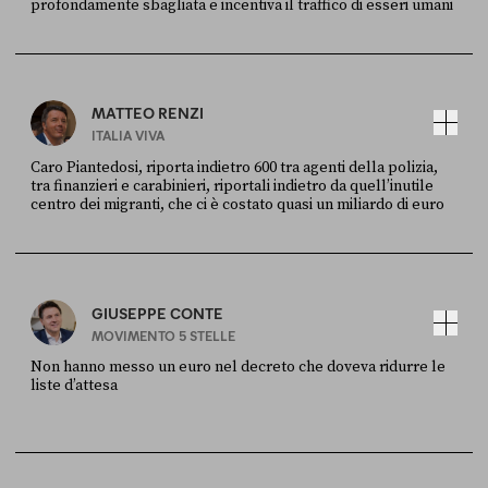
profondamente sbagliata e incentiva il traffico di esseri umani
FONTE
DATA
X
30 LUGLIO
MATTEO RENZI
ITALIA VIVA
Caro Piantedosi, riporta indietro 600 tra agenti della polizia,
tra finanzieri e carabinieri, riportali indietro da quell’inutile
centro dei migranti, che ci è costato quasi un miliardo di euro
FONTE
DATA
Sky Live In
6 LUGLIO
GIUSEPPE CONTE
MOVIMENTO 5 STELLE
Non hanno messo un euro nel decreto che doveva ridurre le
liste d’attesa
FONTE
DATA
Sky Live In
6 LUGLIO