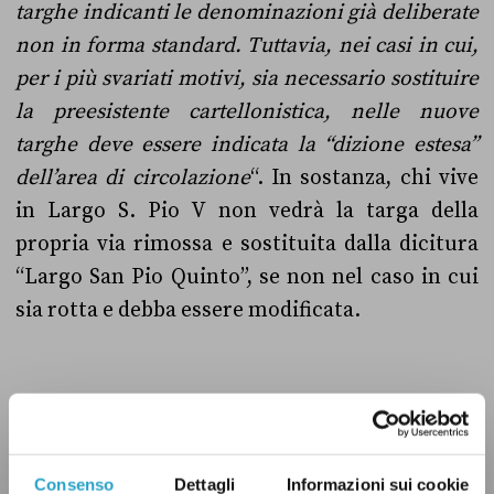
targhe indicanti le denominazioni già deliberate
non in forma standard. Tuttavia, nei casi in cui,
per i più svariati motivi, sia necessario sostituire
la preesistente cartellonistica, nelle nuove
targhe deve essere indicata la “dizione estesa”
dell’area di circolazione
“. In sostanza, chi vive
in Largo S. Pio V non vedrà la targa della
propria via rimossa e sostituita dalla dicitura
“Largo San Pio Quinto”, se non nel caso in cui
sia rotta e debba essere modificata.
Quanto ai documenti d’identità, le nuove
denominazioni “
non comportano la sostituzione
delle carte di identità ai cittadini se non su
Consenso
Dettagli
Informazioni sui cookie