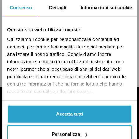
OCCUPAZIONE
QUESTIONI SOCIALI
Consenso
Dettagli
Informazioni sui cookie
REGNO UNITO
UNIONE EUROPEA
Questo sito web utilizza i cookie
Utilizziamo i cookie per personalizzare contenuti ed
annunci, per fornire funzionalità dei social media e per
analizzare il nostro traffico. Condividiamo inoltre
CONDIVIDI
twitter
email
bluesky
facebook
whatsapp
informazioni sul modo in cui utilizza il nostro sito con i
nostri partner che si occupano di analisi dei dati web,
LEGGI LA NOSTRA POLITICA DELLE CORREZIONI
pubblicità e social media, i quali potrebbero combinarle
con altre informazioni che ha fornito loro o che hanno
raccolto dal suo utilizzo dei loro servizi.
Accetta tutti
Personalizza