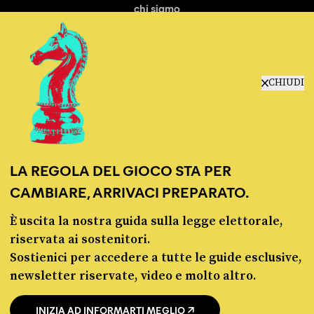
chi siamo
manifesto
redazione
progetti
lavora con noi
CHIUDI
contattaci
LA REGOLA DEL GIOCO STA PER
CAMBIARE, ARRIVACI PREPARATO.
È uscita la nostra guida sulla legge elettorale,
© Pagella Politica 2012 - 2026
riservata ai sostenitori.
Sostienici per accedere a tutte le guide esclusive,
Pagella Politica è una testata registrata presso il Tribunale di Milano, n. 55 del 8
newsletter riservate, video e molto altro.
marzo 2021. ISSN 2974-9387
INIZIA AD INFORMARTI MEGLIO
Privacy policy
Cookie policy