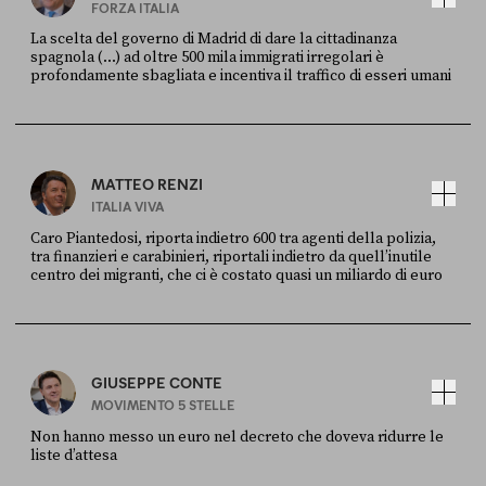
FORZA ITALIA
La scelta del governo di Madrid di dare la cittadinanza
spagnola (...) ad oltre 500 mila immigrati irregolari è
profondamente sbagliata e incentiva il traffico di esseri umani
FONTE
DATA
X
30 LUGLIO
MATTEO RENZI
ITALIA VIVA
Caro Piantedosi, riporta indietro 600 tra agenti della polizia,
tra finanzieri e carabinieri, riportali indietro da quell’inutile
centro dei migranti, che ci è costato quasi un miliardo di euro
FONTE
DATA
Sky Live In
6 LUGLIO
GIUSEPPE CONTE
MOVIMENTO 5 STELLE
Non hanno messo un euro nel decreto che doveva ridurre le
liste d’attesa