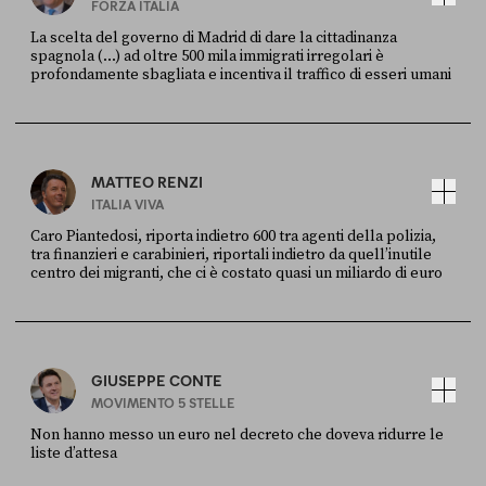
FORZA ITALIA
La scelta del governo di Madrid di dare la cittadinanza
spagnola (...) ad oltre 500 mila immigrati irregolari è
profondamente sbagliata e incentiva il traffico di esseri umani
FONTE
DATA
X
30 LUGLIO
MATTEO RENZI
ITALIA VIVA
Caro Piantedosi, riporta indietro 600 tra agenti della polizia,
tra finanzieri e carabinieri, riportali indietro da quell’inutile
centro dei migranti, che ci è costato quasi un miliardo di euro
FONTE
DATA
Sky Live In
6 LUGLIO
GIUSEPPE CONTE
MOVIMENTO 5 STELLE
Non hanno messo un euro nel decreto che doveva ridurre le
liste d’attesa