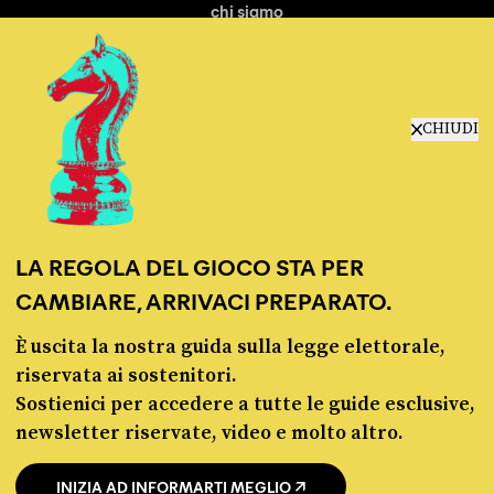
chi siamo
manifesto
redazione
progetti
lavora con noi
CHIUDI
contattaci
LA REGOLA DEL GIOCO STA PER
CAMBIARE, ARRIVACI PREPARATO.
È uscita la nostra guida sulla legge elettorale,
© Pagella Politica 2012 - 2026
riservata ai sostenitori.
Sostienici per accedere a tutte le guide esclusive,
Pagella Politica è una testata registrata presso il Tribunale di Milano, n. 55 del 8
newsletter riservate, video e molto altro.
marzo 2021. ISSN 2974-9387
INIZIA AD INFORMARTI MEGLIO
Privacy policy
Cookie policy