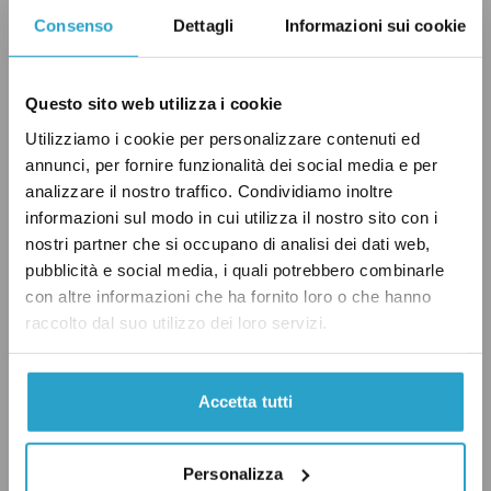
Consenso
Dettagli
Informazioni sui cookie
Questo sito web utilizza i cookie
Utilizziamo i cookie per personalizzare contenuti ed
annunci, per fornire funzionalità dei social media e per
analizzare il nostro traffico. Condividiamo inoltre
L’Italia ha quindi, da sola, circa il 5% dei beni
informazioni sul modo in cui utilizza il nostro sito con i
nostri partner che si occupano di analisi dei dati web,
mondiali e contribuisce in buona parte a
pubblicità e social media, i quali potrebbero combinarle
rendere l’Europa il continente con il maggior
con altre informazioni che ha fornito loro o che hanno
numero di siti. “Vero”!
raccolto dal suo utilizzo dei loro servizi.
Accetta tutti
Personalizza