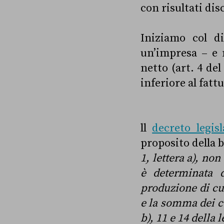
con risultati disc
Iniziamo col di
un’impresa – e 
netto (art. 4 de
inferiore al fattu
ll
decreto legis
proposito della 
1, lettera a), non
è determinata d
produzione di cui
e la somma dei co
b), 11 e 14 della