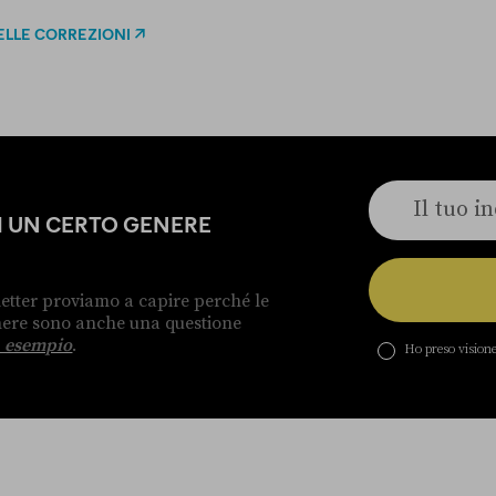
ELLE CORREZIONI
DI UN CERTO GENERE
etter proviamo a capire perché le
enere sono anche una questione
 esempio
.
Ho preso visione