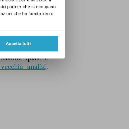
nostri partner che si occupano
azioni che ha fornito loro o
ella materia: il
Accetta tutti
talvolta qualche
vecchia analisi,