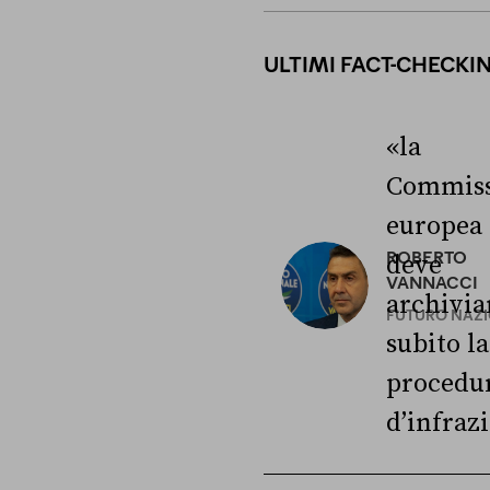
ULTIMI FACT-CHECKI
«la
Commiss
europea
ROBERTO
deve
VANNACCI
archivia
FUTURO NAZ
subito la
procedu
d’infraz