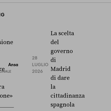
NG
La scelta
ione
del
governo
28
di
Ansa
LUGLIO
re
Madrid
2026
IONALE
di dare
ra
la
ione»
cittadinanza
spagnola