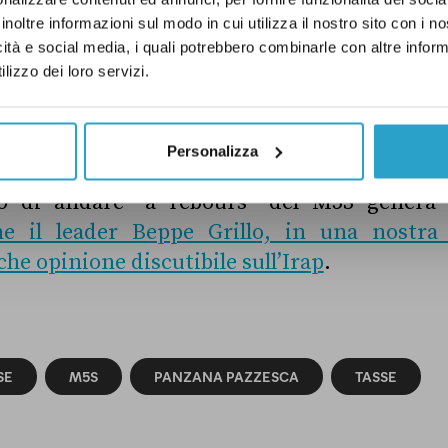
inoltre informazioni sul modo in cui utilizza il nostro sito con i 
icità e social media, i quali potrebbero combinarle con altre inform
lizzo dei loro servizi.
nente a 5 stelle si rivela poco preparato n
è “Panzana pazzesca”.
Personalizza
rio di andare “à rebours” del M5S genera 
e il leader Beppe Grillo, in una nostra 
he opinione discutibile sull’Irap
.
SE
M5S
PANZANA PAZZESCA
TASSE