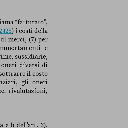
hiama “fatturato”,
 2425
) i costi della
di merci, (7) per
 ammortamenti e
rime, sussidiarie,
oneri diversi di
sottrarre il costo
ziari, gli oneri
e, rivalutazioni,
e b dell’art. 3).