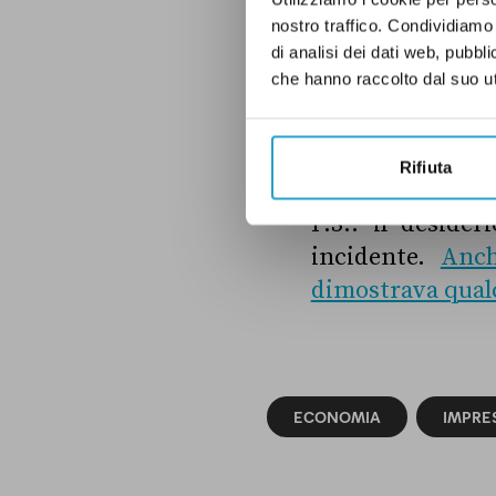
nostro traffico. Condividiamo 
di analisi dei dati web, pubbl
che hanno raccolto dal suo uti
Insomma, l’espo
nostro giudizio 
Rifiuta
P.S.: il deside
incidente.
Anch
dimostrava qualc
ECONOMIA
IMPRE