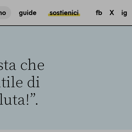
mo
guide
sostienici
fb
X
ig
sta che
tile di
uta!”.