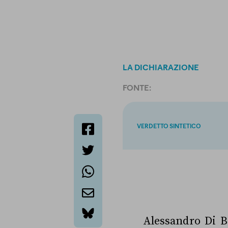
LA DICHIARAZIONE
FONTE:
VERDETTO SINTETICO
facebook
twitter
whatsapp
email
Alessandro Di Ba
bluesky