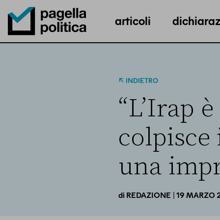
articoli
dichiaraz
Pagella Politica Logo
INDIETRO
“L’Irap è
colpisce 
una impre
| 19 MARZO 
di
REDAZIONE