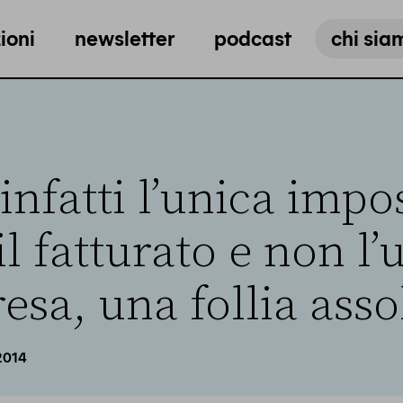
ioni
newsletter
podcast
chi sia
 infatti l’unica impo
il fatturato e non l’u
sa, una follia assol
2014