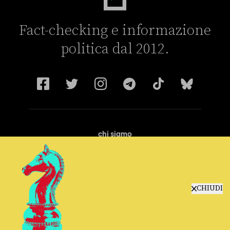
Fact-checking e informazione
politica dal 2012.
chi siamo
manifesto
redazione
progetti
lavora con noi
CHIUDI
contattaci