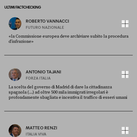
ULTIMI FACT-CHECKING
ROBERTO VANNACCI
FUTURO NAZIONALE
«la Commissione europea deve archiviare subito la procedura
d’infrazione»
FONTE
DATA
Ansa
28 LUGLIO 2026
ANTONIO TAJANI
FORZA ITALIA
La scelta del governo di Madrid di dare la cittadinanza
spagnola (...) ad oltre 500 mila immigrati irregolari è
profondamente sbagliata e incentiva il traffico di esseri umani
FONTE
DATA
X
30 LUGLIO
MATTEO RENZI
ITALIA VIVA