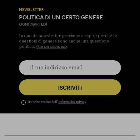
NEWSLETTER
POLITICA DI UN CERTO GENERE
OGNI MARTEDÌ
In questa newsletter proviamo a capire perché le
questioni di genere sono anche una questione
politica.
Qui un esempio
.
ISCRIVITI
Ho preso visione dell’
informativa privacy