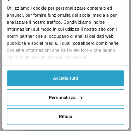
Utilizziamo i cookie per personalizzare contenuti ed
Padoan, cosi come il leader del suo governo,
annunci, per fornire funzionalità dei social media e per
sovrastima la percentuale di italiani che
analizzare il nostro traffico. Condividiamo inoltre
vivono in case di proprietà e, soprattutto,
informazioni sul modo in cui utilizza il nostro sito con i
sottolinea una eccezionalità nostrana che non
nostri partner che si occupano di analisi dei dati web,
pubblicità e social media, i quali potrebbero combinarle
esiste davvero.
con altre informazioni che ha fornito loro o che hanno
raccolto dal suo utilizzo dei loro servizi.
ECONOMIA
GOVERNO RENZI
IMU
NÌ
Accetta tutti
TASSE
Personalizza
Rifiuta
CONDIVIDI
twitter
email
bluesky
facebook
whatsapp