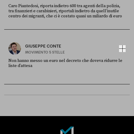
Caro Piantedosi, riporta indietro 600 tra agenti della polizia,
tra finanzieri e carabinieri, riportali indietro da quell’inutile
centro dei migranti, che ci è costato quasi un miliardo di euro
FONTE
DATA
Sky Live In
6 LUGLIO
GIUSEPPE CONTE
MOVIMENTO 5 STELLE
Non hanno messo un euro nel decreto che doveva ridurre le
liste d’attesa
FONTE
DATA
Sky Live In
6 LUGLIO